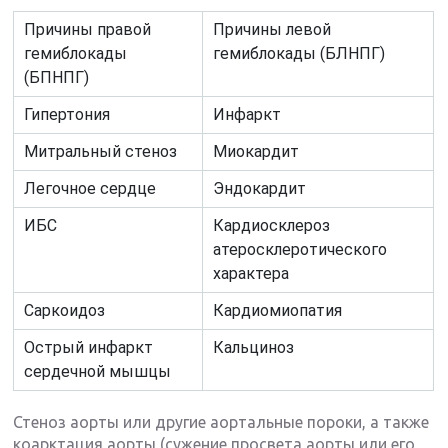
Причины правой
Причины левой
гемиблокады
гемиблокады (БЛНПГ)
(БПНПГ)
Гипертония
Инфаркт
Митральный стеноз
Миокардит
Легочное сердце
Эндокардит
ИБС
Кардиосклероз
атеросклеротического
характера
Саркоидоз
Кардиомиопатия
Острый инфаркт
Кальциноз
сердечной мышцы
Стеноз аорты или другие аортальные пороки, а также
коарктация аорты (сужение просвета аорты или его