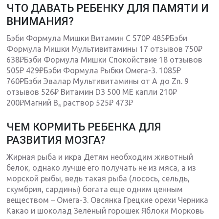
ЧТО ДАВАТЬ РЕБЕНКУ ДЛЯ ПАМЯТИ И
ВНИМАНИЯ?
Бэби Формула Мишки Витамин С 570₽ 485₽Бэби
Формула Мишки Мультивитамины 17 отзывов 750₽
638₽Бэби Формула Мишки Спокойствие 18 отзывов
505₽ 429₽Бэби Формула Рыбки Омега-3. 1085₽
760₽Бэби Эвалар Мультивитамины от А до Zn. 9
отзывов 526₽ Витамин D3 500 МЕ капли 210₽
200₽Магний B₆ раствор 525₽ 473₽
ЧЕМ КОРМИТЬ РЕБЕНКА ДЛЯ
РАЗВИТИЯ МОЗГА?
Жирная рыба и икра Детям необходим животный
белок, однако лучше его получать не из мяса, а из
морской рыбы, ведь такая рыба (лосось, сельдь,
скумбрия, сардины) богата еще одним ценным
веществом – Омега-3. Овсянка Грецкие орехи Черника
Какао и шоколад Зелёный горошек Яблоки Морковь