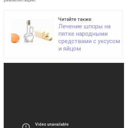
Читайте также:
Лечение шпоры на
пятке народными
средствами с уксусом
и яйцом