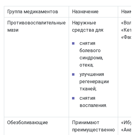
Группа медикаментов
Назначение
Наим
Противовоспалительные
Наружные
«Воль
мази
средства для:
«Кето
«Фаст
снятия
болевого
синдрома,
отека;
улучшения
регенерации
тканей;
снятия
воспаления.
Обезболивающие
Принимают
«Ибуп
преимущественно
«Анал