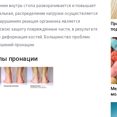
ении внутрь стопа разворачивается и повышает
льная, распределение нагрузки осуществляется
нарушениях реакция организма является
Пр
 свою защиту повреждённые части, в результате
по
 и деформация костей. Большинство проблем
ушений пронации.
пы пронации
Ме
мо