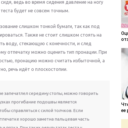
 сидя, ведь во время сидения давление на ногу
 теста будет не совсем точным.
зование слишком тонкой бумаги, так как под
Оц
роваться. Также не стоит слишком стоять на
от
ать воду, стекающую с конечности, и след
ому отпечатку можно оценить тип пронации. При
остью, пронацию можно считать избыточной, а
но, речь идёт о плоскостопии.
 не запечатлел середину стопы, можно говорить
рузках прогибание подошвы является
Чт
ее
тобы справляться с силой толчков. Если
отпечатке хорошо заметна пальцевая часть
 и пятка. При таких результатах теста у