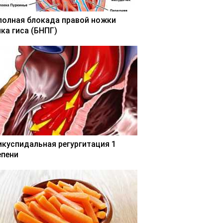
полная блокада правой ножки
чка гиса (БНПГ)
икуспидальная регургитация 1
епени