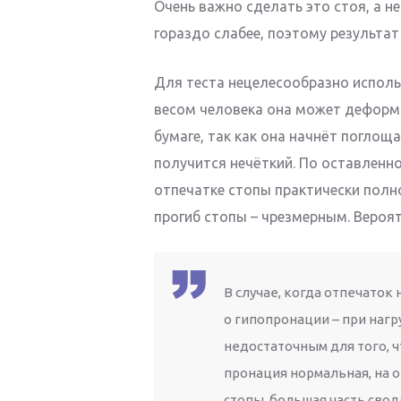
Очень важно сделать это стоя, а не
гораздо слабее, поэтому результат
Для теста нецелесообразно исполь
весом человека она может деформи
бумаге, так как она начнёт поглощ
получится нечёткий. По оставленн
отпечатке стопы практически полн
прогиб стопы – чрезмерным. Вероят
В случае, когда отпечаток
о гипопронации – при наг
недостаточным для того, ч
пронация нормальная, на 
стопы, большая часть свода