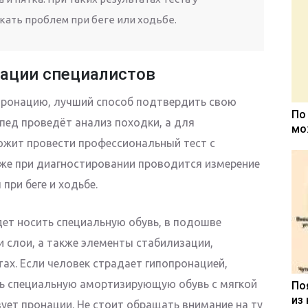
кать проблем при беге или ходьбе.
ации специалистов
опронацию, лучший способ подтвердить свою
По
опед проведёт анализ походки, а для
мо
ожит провести профессиональный тест с
же при диагностировании проводится измерение
при беге и ходьбе.
ет носить специальную обувь, в подошве
 слои, а также элементы стабилизации,
ах. Если человек страдает гипопронацией,
ть специальную амортизирующую обувь с мягкой
По
из
ует пронации. Не стоит обращать внимание на ту