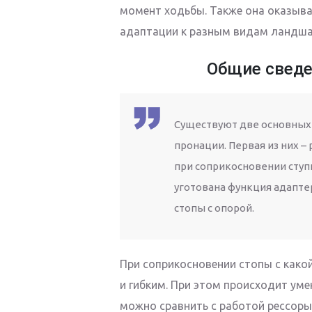
момент ходьбы. Также она оказывае
адаптации к разным видам ландша
Общие сведе
Существуют две основных
пронации. Первая из них –
при соприкосновении ступ
уготована функция адапте
стопы с опорой.
При соприкосновении стопы с како
и гибким. При этом происходит уме
можно сравнить с работой рессоры