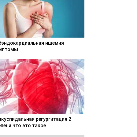
бэндокардиальная ишемия
мптомы
икуспидальная регургитация 2
епени что это такое