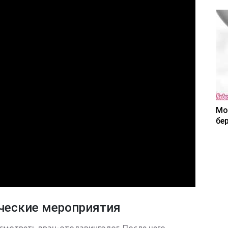
Мо
бе
ческие мероприятия
мотреть врач-отоларинголог. После чего