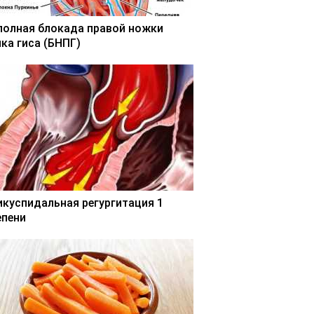
полная блокада правой ножки
чка гиса (БНПГ)
икуспидальная регургитация 1
епени