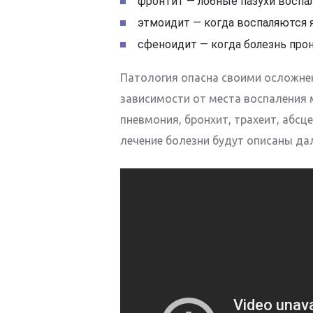
фронтит — лобные пазухи воспа
этмоидит — когда воспаляются 
сфеноидит — когда болезнь прон
Патология опасна своими осложнени
зависимости от места воспаления м
пневмония, бронхит, трахеит, абсц
лечение болезни будут описаны дал