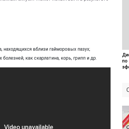
а, находящихся вблизи гайморовых пазух;
Дие
олезней, как скарлатина, корь, грипп и др.
по
эф