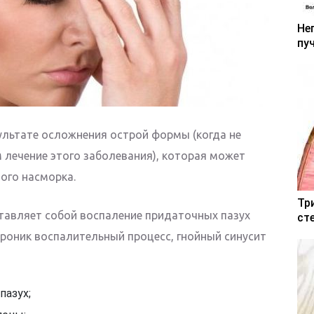
Не
пу
зультате осложнения острой формы (когда не
лечение этого заболевания), которая может
ого насморка.
Тр
ставляет собой воспаление придаточных пазух
ст
 проник воспалительный процесс, гнойный синусит
пазух;