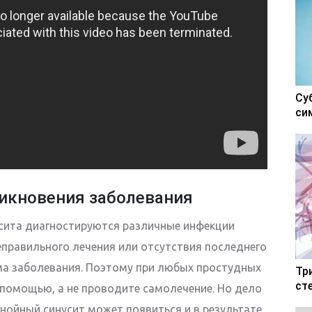
Су
си
икновения заболевания
усита диагностируются различные инфекции
еправильного лечения или отсутствия последнего
ма заболевания. Поэтому при любых простудных
Тр
ст
 помощью, а не проводите самолечение. Но дело
гнойный синусит может появиться и в результате