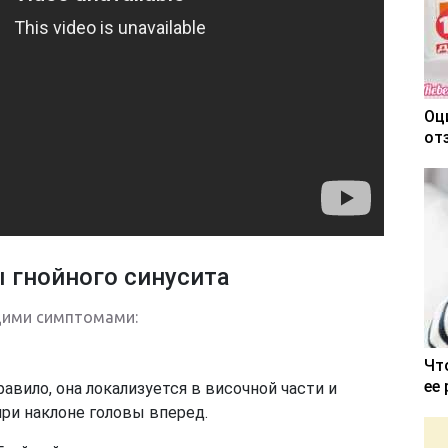
Оц
от
гнойного синусита
щими симптомами:
Чт
ее
равило, она локализуется в височной части и
при наклоне головы вперед.