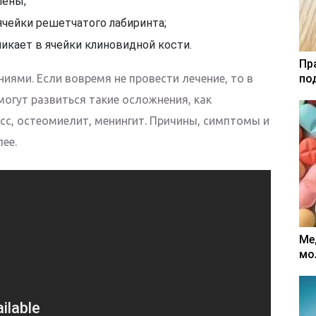
лены;
ячейки решетчатого лабиринта;
икает в ячейки клиновидной кости.
Пр
ями. Если вовремя не провести лечение, то в
по
огут развиться такие осложнения, как
есс, остеомиелит, менингит. Причины, симптомы и
ее.
Ме
мо