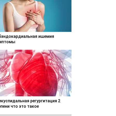
бэндокардиальная ишемия
мптомы
икуспидальная регургитация 2
епени что это такое