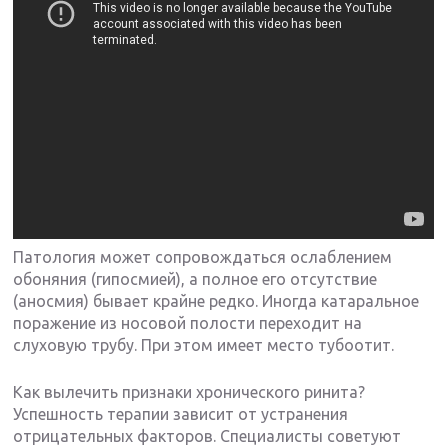
Патология может сопровождаться ослаблением
обоняния (гипосмией), а полное его отсутствие
(аносмия) бывает крайне редко. Иногда катаральное
поражение из носовой полости переходит на
слуховую трубу. При этом имеет место тубоотит.
Как вылечить признаки хронического ринита?
Успешность терапии зависит от устранения
отрицательных факторов. Специалисты советуют