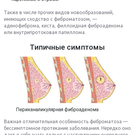
Также в числе прочих видов новообразований,
имеющих сходство с фиброматозом, —
аденофиброма, киста, филлоидная фиброаденома
или внутрипротоковая папиллома.
Типичные симптомы
Периканаликулярная фиброаденома
Важная отличительная особенность фиброматоза —
бессимптомное протекание заболевания. Нередко оно
дает о себе знать только с наступлением очередного