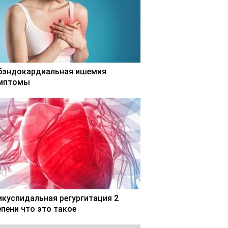
бэндокардиальная ишемия
мптомы
икуспидальная регургитация 2
епени что это такое