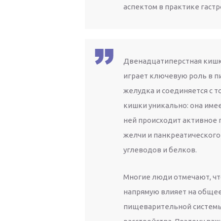
аспектом в практике гаст
Двенадцатиперстная кишк
играет ключевую роль в п
желудка и соединяется с 
кишки уникально: она имее
ней происходит активное
желчи и панкреатического
углеводов и белков.
Многие люди отмечают, ч
напрямую влияет на общее
пищеварительной системы