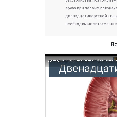
расстройства. Поэтому важ
врачу при первых признак
двенадцатиперстной кишк
необходимых питательных
В
Двенадцатиперстная кишка – Анатомия че