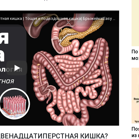
Тонкая кишка: Анатомия | Двенадцатиперстная кишка | Тощая и подвздошная кишка| Брыжейка|Easy Anatomy
По
мо
По
 ДВЕНАДЦАТИПЕРСТНАЯ КИШКА?
из