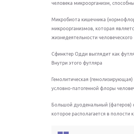
человека микроорганизм, способн
Микробиота кишечника (нормофлор
микроорганизмов, которая являет
жизнедеятельности человеческого
Сфинктер Одди выглядит как футл
Внутри этого футляра
Гемолитическая (гемолизирующая) 
условно-патогенной флоры человеч
Большой дуоденальный (фатеров) с
которое располагается в полости к