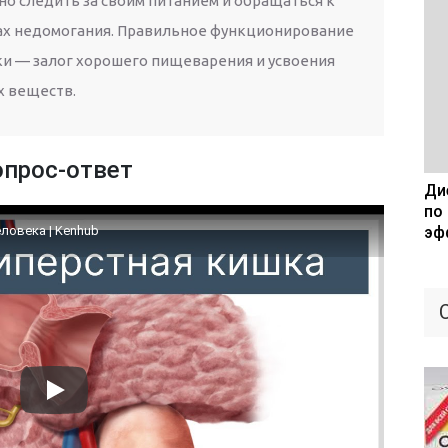
но следить за своим питанием и обращаться к
ах недомогания. Правильное функционирование
и — залог хорошего пищеварения и усвоения
 веществ.
опрос-ответ
Дие
по
ловека | Kenhub
эф