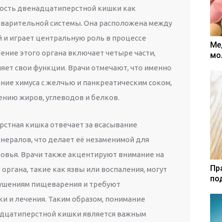
ость двенадцатиперстной кишки как
варительной системы. Она расположена между
 и играет центральную роль в процессе
Ме
ение этого органа включает четыре части,
мо
яет свои функции. Врачи отмечают, что именно
ние химуса с желчью и панкреатическим соком,
ению жиров, углеводов и белков.
рстная кишка отвечает за всасывание
нералов, что делает её незаменимой для
овья. Врачи также акцентируют внимание на
Пр
 органа, такие как язвы или воспаления, могут
по
рушениям пищеварения и требуют
и и лечения. Таким образом, понимание
адцатиперстной кишки является важным