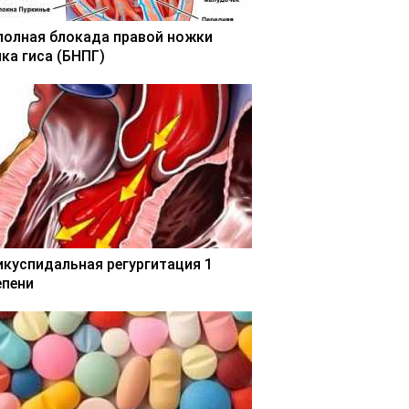
полная блокада правой ножки
чка гиса (БНПГ)
икуспидальная регургитация 1
епени