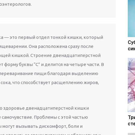
роэнтерологов.
а — это первый отдел тонкой кишки, который
Су
ищеварении. Она расположена сразу после
си
тощей кишкой. Строение двенадцатиперстной
т форму буквы “С” и делится на четыре части. В
 переваривание пищи благодаря выделению
 сока, что способствует расщеплению жиров,
то здоровье двенадцатиперстной кишки
 самочувствие. Проблемы с этой частью
Тр
ст
 могут вызывать дискомфорт, боли и