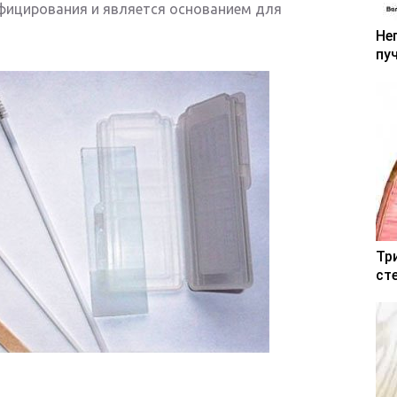
фицирования и является основанием для
Не
пу
Тр
ст