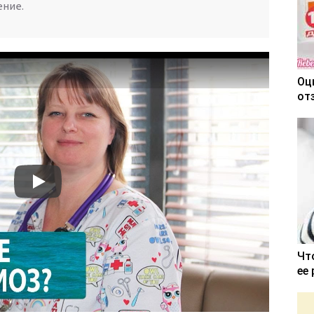
ение.
Оц
от
Чт
ее