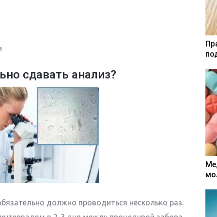
Пр
и
по
ьно сдавать анализ?
Ме
мо
обязательно должно проводиться несколько раз.
с интервалом в 2-3 дня между процедурой забора