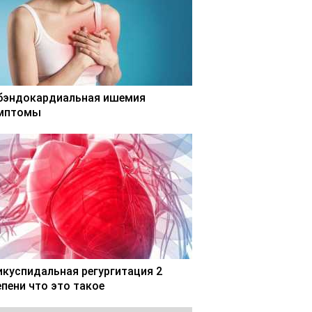
бэндокардиальная ишемия
мптомы
икуспидальная регургитация 2
епени что это такое