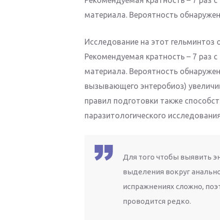
материала. Вероятность обнаруже
Исследование на этот гельминтоз 
Рекомендуемая кратность – 7 раз 
материала. Вероятность обнаружен
вызывающего энтеробиоз) увеличи
правил подготовки также способс
паразитологического исследования
Для того чтобы выявить эн
выделения вокруг анально
испражнениях сложно, поэ
проводится редко.