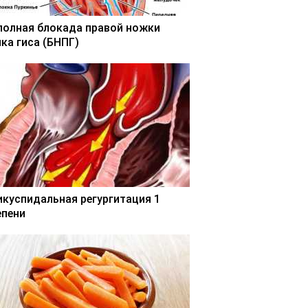
полная блокада правой ножки
чка гиса (БНПГ)
икуспидальная регургитация 1
епени