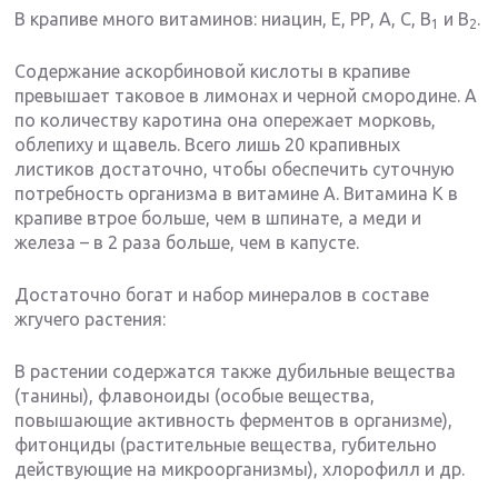
В крапиве много витаминов: ниацин, Е, РР, А, С, В
и В
.
1
2
Содержание аскорбиновой кислоты в крапиве
превышает таковое в лимонах и черной смородине. А
по количеству каротина она опережает морковь,
облепиху и щавель. Всего лишь 20 крапивных
листиков достаточно, чтобы обеспечить суточную
потребность организма в витамине А. Витамина К в
крапиве втрое больше, чем в шпинате, а меди и
железа – в 2 раза больше, чем в капусте.
Достаточно богат и набор минералов в составе
жгучего растения:
В растении содержатся также дубильные вещества
(танины), флавоноиды (особые вещества,
повышающие активность ферментов в организме),
фитонциды (растительные вещества, губительно
действующие на микроорганизмы), хлорофилл и др.