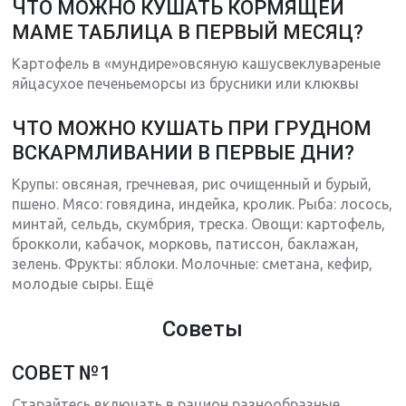
ЧТО МОЖНО КУШАТЬ КОРМЯЩЕЙ
МАМЕ ТАБЛИЦА В ПЕРВЫЙ МЕСЯЦ?
Картофель в «мундире»овсяную кашусвеклувареные
яйцасухое печеньеморсы из брусники или клюквы
ЧТО МОЖНО КУШАТЬ ПРИ ГРУДНОМ
ВСКАРМЛИВАНИИ В ПЕРВЫЕ ДНИ?
Крупы: овсяная, гречневая, рис очищенный и бурый,
пшено. Мясо: говядина, индейка, кролик. Рыба: лосось,
минтай, сельдь, скумбрия, треска. Овощи: картофель,
брокколи, кабачок, морковь, патиссон, баклажан,
зелень. Фрукты: яблоки. Молочные: сметана, кефир,
молодые сыры. Ещё
Советы
СОВЕТ №1
Старайтесь включать в рацион разнообразные