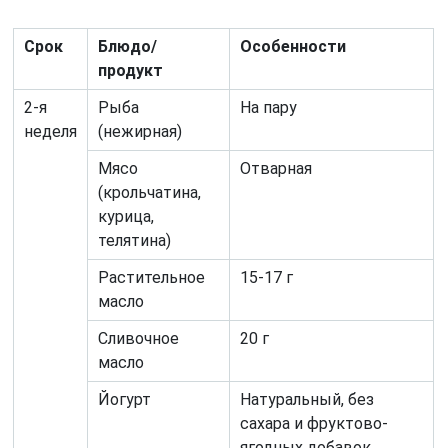
Срок
Блюдо/
Особенности
продукт
2-я
Рыба
На пару
неделя
(нежирная)
Мясо
Отварная
(крольчатина,
курица,
телятина)
Растительное
15-17 г
масло
Сливочное
20 г
масло
Йогурт
Натуральный, без
сахара и фруктово-
ягодных добавок