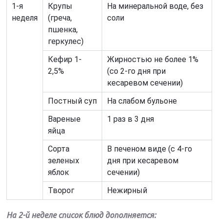
1-я
Крупы
На минеральной воде, без
неделя
(греча,
соли
пшенка,
геркулес)
Кефир 1-
Жирностью не более 1%
2,5%
(со 2-го дня при
кесаревом сечении)
Постный суп
На слабом бульоне
Вареные
1 раз в 3 дня
яйца
Сорта
В печеном виде (с 4-го
зеленых
дня при кесаревом
яблок
сечении)
Творог
Нежирный
На 2-й неделе список блюд дополняется: