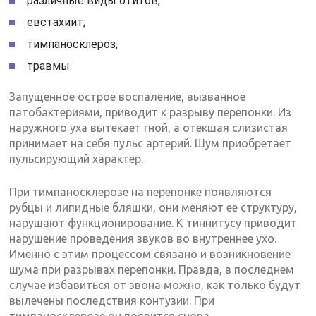
различные виды отитов;
евстахиит;
тимпаносклероз;
травмы.
Запущенное острое воспаление, вызванное
патобактериями, приводит к разрыву перепонки. Из
наружного уха вытекает гной, а отекшая слизистая
принимает на себя пульс артерий. Шум приобретает
пульсирующий характер.
При тимпаносклерозе на перепонке появляются
рубцы и липидные бляшки, они меняют ее структуру,
нарушают функционирование. К тиннитусу приводит
нарушение проведения звуков во внутреннее ухо.
Именно с этим процессом связано и возникновение
шума при разрывах перепонки. Правда, в последнем
случае избавиться от звона можно, как только будут
вылечены последствия контузии. При
тимпаносклерозе он появится снова.