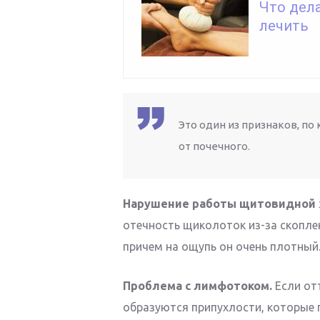
Что дел
лечить
Это один из признаков, п
от почечного.
Нарушение работы щитовидной 
отечность щиколоток из-за скоплен
причем на ощупь он очень плотный
Проблема с лимфотоком.
Если от
образуются припухлости, которые 