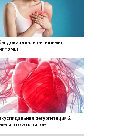
бэндокардиальная ишемия
мптомы
икуспидальная регургитация 2
епени что это такое