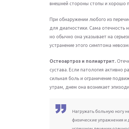
внешней стороны стопы и хорошо 
При обнаружении любого из перечи
для диагностики. Сама отечность н
но обычно она указывает на серьез
устранение этого симптома невозм
Остеоартроз и полиартрит.
Отечн
сустава. Если патология активно р
сильная боль и ограничение подвиж
утрам, днем она возникает эпизоди
Нагружать больную ногу н
физические упражнения и 
успешном лечении отечнос