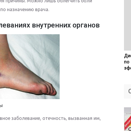
ия причины. Можно лишь облегчить боли
по назначению врача.
леваниях внутренних органов
Дие
по
эф
ны
вное заболевание, отечность, вызванная им,