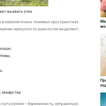
жет вызвать отек
Ме
 в межклеточных тканевых пространствах.
мо
 причин припухлости щиколотки выделяют:
мышцы;
стемы;
ы;
Пр
по
, лекарства.
к патологиям – беременность, неправильно