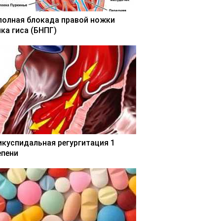
полная блокада правой ножки
чка гиса (БНПГ)
икуспидальная регургитация 1
епени