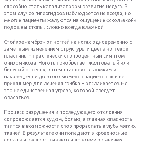
способно стать катализатором развития недуга. В
этом случае гипергидроз наблюдается не всегда, но
многие пациенты жалуются на ощущение «скользкой»
подошвы стопы, словно всегда влажной.
Стойкое «амбрэ» от ногтей на ногах одновременно с
заметным изменением структуры и цвета ногтевой
пластины – практически стопроцентный симптом
онихомикоза. Ноготь приобретает желтоватый или
белесый оттенок, затем становится ломким и
наконец, если до этого момента пациент так и не
принял мер для лечения грибка – отслаивается. Но
это не единственная угроза, которой следует
опасаться.
Процесс разрушения и последующего отслоения
сопровождается зудом, болью, а главная опасность
таится в возможности спор прорастать вглубь мягких
тканей. В результате они попадают в кровеносные
сосуды и распространяются по всему организму,