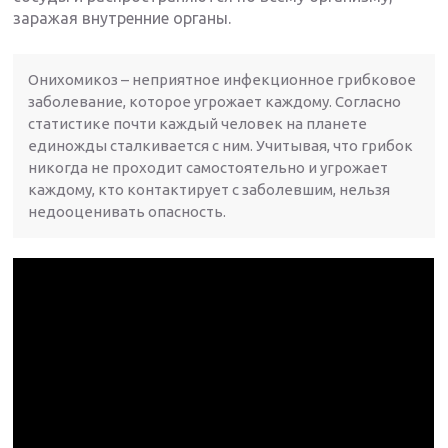
заражая внутренние органы.
Онихомикоз – неприятное инфекционное грибковое
заболевание, которое угрожает каждому. Согласно
статистике почти каждый человек на планете
единожды сталкивается с ним. Учитывая, что грибок
никогда не проходит самостоятельно и угрожает
каждому, кто контактирует с заболевшим, нельзя
недооценивать опасность.