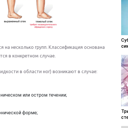
Су
си
я на несколько групп. Классификация основана
тся в конкретном случае.
идкости в области ног) возникают в случае:
ническом или остром течении;
Тр
онической форме;
ст