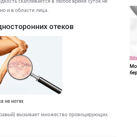
дкость скапливается в любое время суток не
но и в области лица.
дносторонних отеков
Мо
бе
а на ногах
правый) вызывает множество провоцирующих