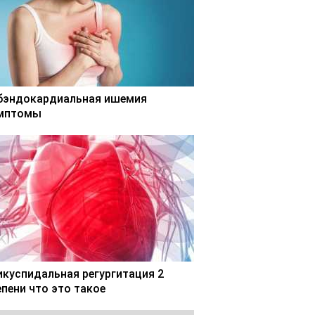
бэндокардиальная ишемия
мптомы
икуспидальная регургитация 2
епени что это такое