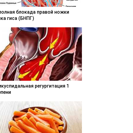
полная блокада правой ножки
чка гиса (БНПГ)
икуспидальная регургитация 1
епени