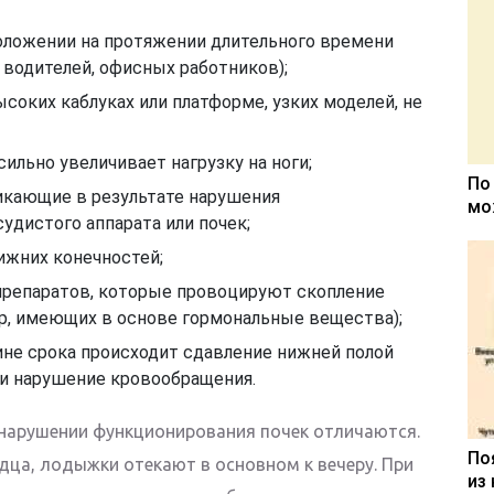
оложении на протяжении длительного времени
у водителей, офисных работников);
соких каблуках или платформе, узких моделей, не
сильно увеличивает нагрузку на ноги;
По
икающие в результате нарушения
мо
удистого аппарата или почек;
ижних конечностей;
репаратов, которые провоцируют скопление
р, имеющих в основе гормональные вещества);
ине срока происходит сдавление нижней полой
и нарушение кровообращения.
 нарушении функционирования почек отличаются.
По
дца, лодыжки отекают в основном к вечеру. При
из