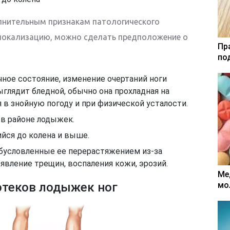
лнительным признакам патологического
 локализацию, можно сделать предположение о
Пр
по
ное состояние, изменение очертаний ноги
глядит бледной, обычно она прохладная на
 в знойную погоду и при физической усталости.
 в районе лодыжек.
йся до колена и выше.
бусловленные ее перерастяжением из-за
явление трещин, воспаления кожи, эрозий.
Ме
отеков лодыжек ног
мо