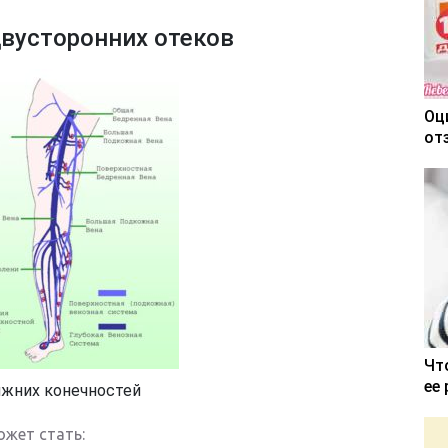
вусторонних отеков
Оц
от
Чт
ее
ижних конечностей
ожет стать: