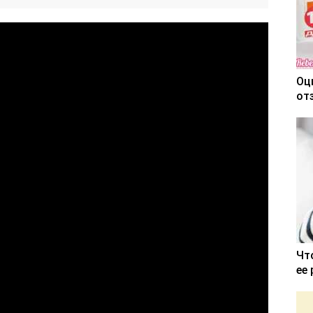
Оц
от
Чт
ее