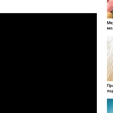
Ме
мо
Пр
по