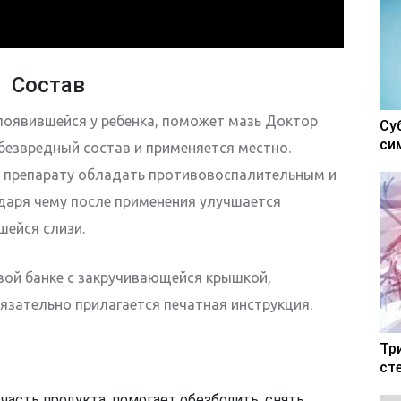
Состав
 появившейся у ребенка, поможет мазь Доктор
Су
си
безвредный состав и применяется местно.
 препарату обладать противовоспалительным и
даря чему после применения улучшается
шейся слизи.
вой банке с закручивающейся крышкой,
бязательно прилагается печатная инструкция.
Тр
ст
асть продукта, помогает обезболить, снять