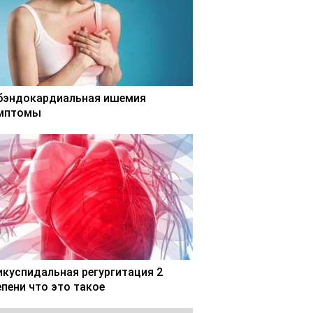
бэндокардиальная ишемия
мптомы
икуспидальная регургитация 2
епени что это такое