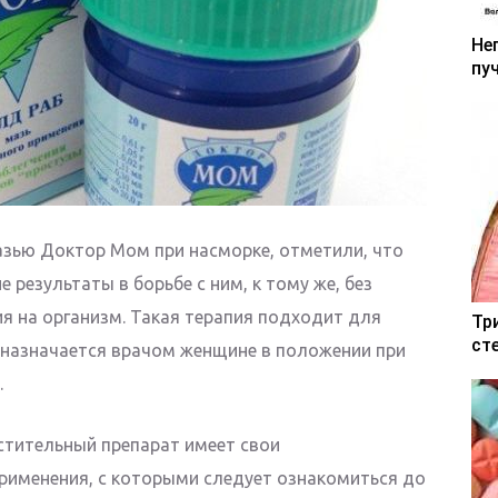
Не
пу
азью Доктор Мом при насморке, отметили, что
результаты в борьбе с ним, к тому же, без
ия на организм. Такая терапия подходит для
Тр
ст
т назначается врачом женщине в положении при
.
стительный препарат имеет свои
рименения, с которыми следует ознакомиться до