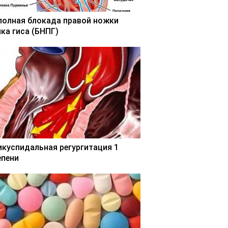
полная блокада правой ножки
чка гиса (БНПГ)
икуспидальная регургитация 1
епени