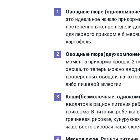
Овощные пюре (однокомпоне
это идеальное начало прикорма
постепенно в конце недели д
для первого прикорм в 6 месяц
картофель.
Овощные пюре(двухкомпонен
момента прикорма прошло 2 н
овоща, то теперь можно ввод
проверенных овощей, на кото
либо пищевой аллергии.
Каши(безмолочные, одноком
вводятся в рацион питания реб
прикорма. В питание ребенка
гречневая, рисовая, кукурузна
чаще всего рисовая каша скре
Мясное пюре.
Рацион питания 