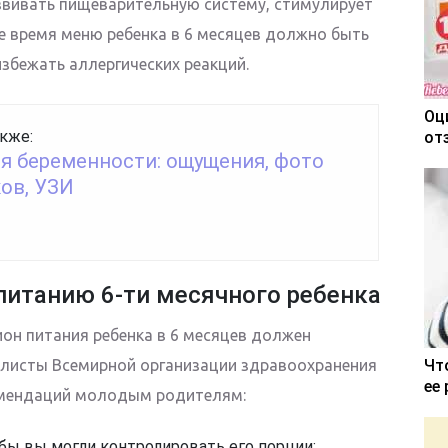
звивать пищеварительную систему, стимулирует
же время меню ребенка в 6 месяцев должно быть
збежать аллергических реакций.
Оц
кже:
от
ля беременности: ощущения, фото
ов, УЗИ
питанию 6-ти месячного ребенка
он питания ребенка в 6 месяцев должен
алисты Всемирной организации здравоохранения
Чт
ее
омендаций молодым родителям:
бы вы могли контролировать его порции;