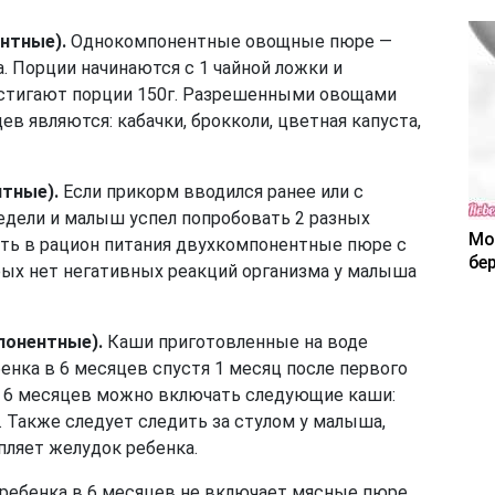
нтные).
Однокомпонентные овощные пюре —
. Порции начинаются с 1 чайной ложки и
остигают порции 150г. Разрешенными овощами
ев являются: кабачки, брокколи, цветная капуста,
тные).
Если прикорм вводился ранее или с
едели и малыш успел попробовать 2 разных
Мо
ить в рацион питания двухкомпонентные пюре с
бе
рых нет негативных реакций организма у малыша
понентные).
Каши приготовленные на воде
енка в 6 месяцев спустя 1 месяц после первого
 в 6 месяцев можно включать следующие каши:
я. Также следует следить за стулом у малыша,
пляет желудок ребенка.
ребенка в 6 месяцев не включает мясные пюре.