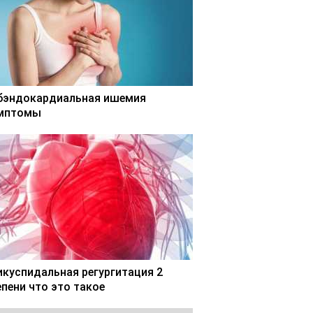
бэндокардиальная ишемия
мптомы
икуспидальная регургитация 2
епени что это такое