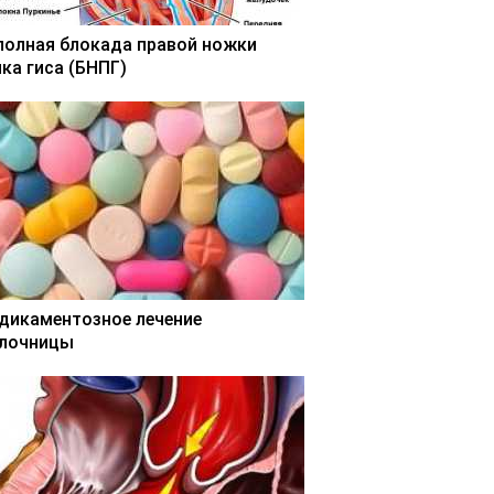
полная блокада правой ножки
чка гиса (БНПГ)
дикаментозное лечение
лочницы