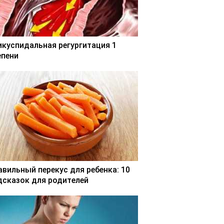
икуспидальная регургитация 1
епени
авильный перекус для ребенка: 10
дсказок для родителей