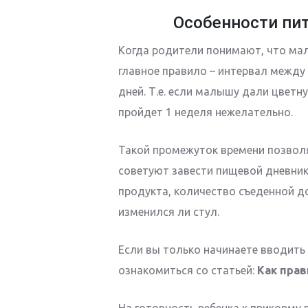
Особенности пит
Когда родители понимают, что ма
главное правило – интервал между
дней. Т.е. если малышу дали цветну
пройдет 1 неделя нежелательно.
Такой промежуток времени позволя
советуют завести пищевой дневник
продукта, количество съеденной до
изменился ли стул.
Если вы только начинаете вводить
ознакомиться со статьей:
Как пра
На готовность ребенка к прикорму