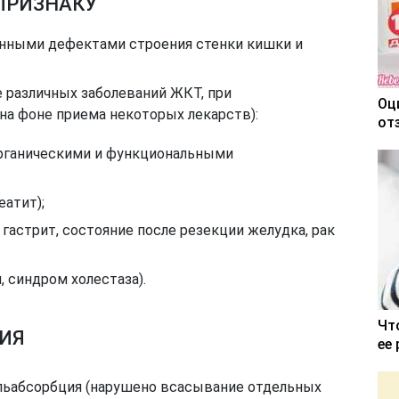
ПРИЗНАКУ
нными дефектами строения стенки кишки и
е различных заболеваний ЖКТ, при
Оц
на фоне приема некоторых лекарств):
от
органическими и функциональными
еатит);
гастрит, состояние после резекции желудка, рак
, синдром холестаза).
Чт
НИЯ
ее
альабсорбция (нарушено всасывание отдельных