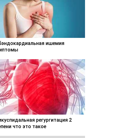
бэндокардиальная ишемия
мптомы
икуспидальная регургитация 2
епени что это такое