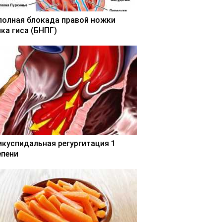
полная блокада правой ножки
чка гиса (БНПГ)
икуспидальная регургитация 1
епени