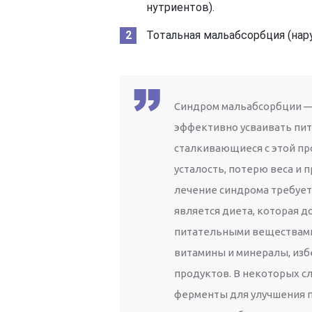
нутриентов).
Тотальная мальабсорбция (на
Синдром мальабсорбции — 
эффективно усваивать пит
сталкивающиеся с этой пр
усталость, потерю веса и 
лечение синдрома требует
является диета, которая 
питательными веществами
витамины и минералы, изб
продуктов. В некоторых с
ферменты для улучшения 