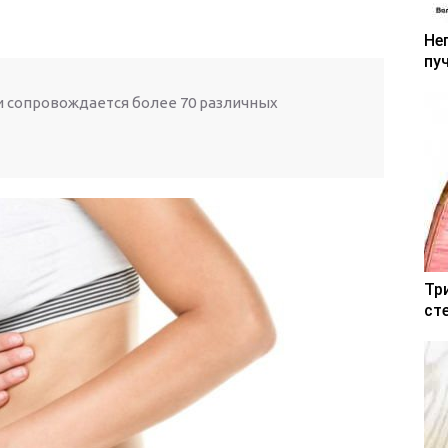
Не
пу
 сопровождается более 70 различных
Тр
ст