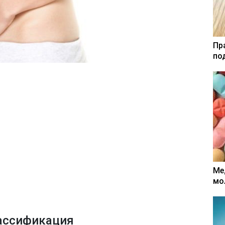
Пр
по
Ме
мо
ассификация