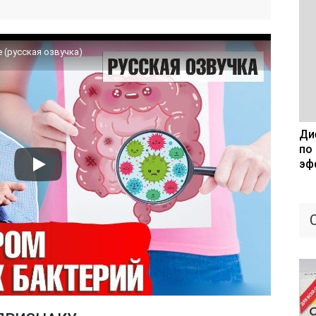
 (русская озвучка)
Дие
по
эф