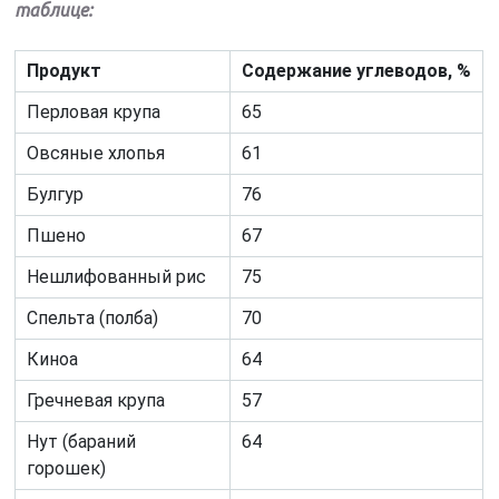
таблице:
Продукт
Содержание углеводов, %
Перловая крупа
65
Овсяные хлопья
61
Булгур
76
Пшено
67
Нешлифованный рис
75
Спельта (полба)
70
Киноа
64
Гречневая крупа
57
Нут (бараний
64
горошек)