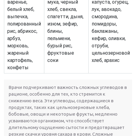
варенье,
мука, черный
капуста, огурец,
белый хлеб,
хлеб, свекла,
лук, авокадо,
выпечка,
спагетти, дыня,
смородина,
полированный
изюм, зефир,
помидоры,
рис, абрикос,
блины,
баклажаны,
арбуз,
пельмени,
кефир, оливки,
морковь,
бурый рис,
отруби,
жареный
фруктовые
цельнозерновой
картофель,
соки
хлеб, арахис
конфеты
Врачи подчеркивают важность сложных углеводов в
рационе, особенно для тех, кто стремится к
снижению веса. Эти углеводы, содержащиеся в
продуктах, таких как цельнозерновые хлеба,
бобовые, овощи и некоторые фрукты, медленно
усваиваются организмом, что способствует
длительному ощущению сытости и предотвращает
резкие скачки уровня сахара в крови. Сложные