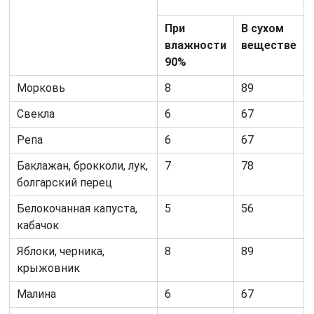
При
В сухом
влажности
веществе
90%
Морковь
8
89
Свекла
6
67
Репа
6
67
Баклажан, брокколи, лук,
7
78
болгарский перец
Белокочанная капуста,
5
56
кабачок
Яблоки, черника,
8
89
крыжовник
Малина
6
67