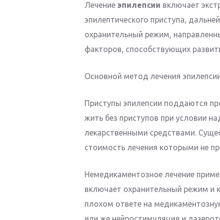
Лечение
эпилепсии
включает экст
эпилептического приступа, дальне
охранительный режим, направленн
факторов, способствующих развит
Основной метод лечения эпилепси
Приступы эпилепсии поддаются пр
жить без приступов при условии 
лекарственными средствами. Суще
стоимость лечения которыми не п
Немедикаментозное лечение примен
включает охранительный режим и к
плохом ответе на медикаментозну
или же нейростимуляция и лазерот