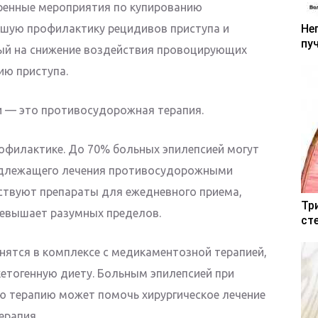
ренные мероприятия по купированию
йшую профилактику рецидивов приступа и
Не
пу
ый на снижение воздействия провоцирующих
ию приступа.
и — это противосудорожная терапия.
офилактике. До 70% больных эпилепсией могут
надлежащего лечения противосудорожными
ствуют препараты для ежедневного приема,
Тр
ревышает разумных пределов.
ст
ятся в комплексе с медикаментозной терапией,
етогенную диету. Больным эпилепсией при
ю терапию может помочь хирургическое лечение
ерапия.