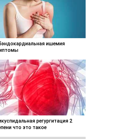
бэндокардиальная ишемия
мптомы
икуспидальная регургитация 2
епени что это такое