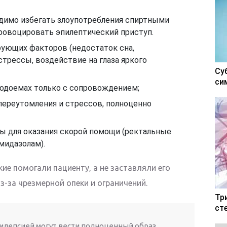
димо избегать злоупотребления спиртными
провоцировать эпилептический приступ.
ующих факторов (недостаток сна,
трессы, воздействие на глаза яркого
Су
си
водоемах только с сопровождением;
переутомления и стрессов, полноценно
ты для оказания скорой помощи (ректальные
мидазолам).
ие помогали пациенту, а не заставляли его
-за чрезмерной опеки и ограничений.
Тр
ст
илепсией могут вести полноценный образ