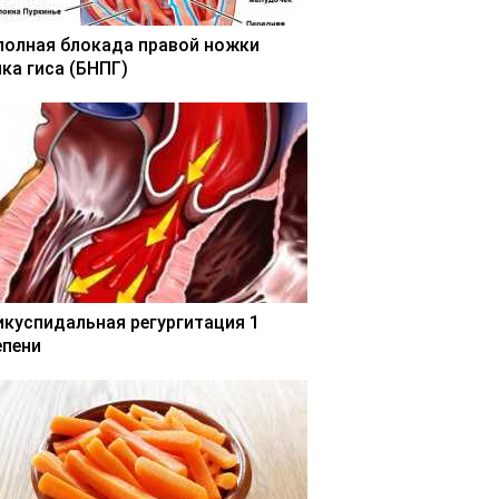
полная блокада правой ножки
чка гиса (БНПГ)
икуспидальная регургитация 1
епени