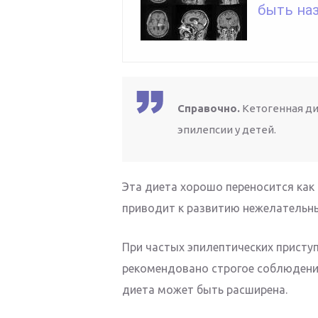
быть на
Справочно.
Кетогенная ди
эпилепсии у детей.
Эта диета хорошо переносится как 
приводит к развитию нежелательн
При частых эпилептических присту
рекомендовано строгое соблюдение
диета может быть расширена.