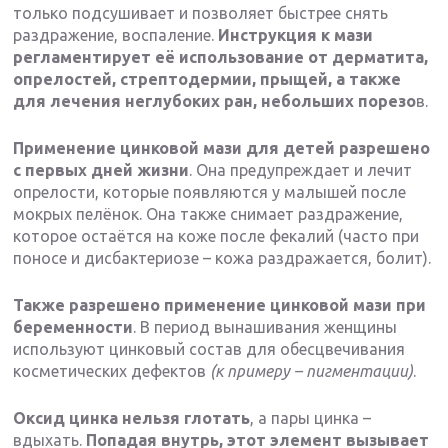
только подсушивает и позволяет быстрее снять
раздражение, воспаление.
Инструкция к мази
регламентирует её использование от дерматита,
опрелостей, стрептодермии, прыщей, а также
для лечения неглубоких ран, небольших порезо
в.
Применение цинковой мази для детей разрешено
с первых дней жизни
. Она предупреждает и лечит
опрелости, которые появляются у малышей после
мокрых пелёнок. Она также снимает раздражение,
которое остаётся на коже после фекалий (часто при
поносе и дисбактериозе – кожа раздражается, болит).
Также разрешено применение цинковой мази при
беременности
. В период вынашивания женщины
используют цинковый состав для обесцвечивания
косметических дефектов
(к примеру – пигментации)
.
Оксид цинка нельзя глотать
, а пары цинка –
вдыхать.
Попадая внутрь, этот элемент вызывает