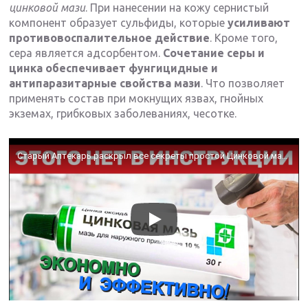
цинковой мази
. При нанесении на кожу сернистый
компонент образует сульфиды, которые
усиливают
противовоспалительное действие
. Кроме того,
сера является адсорбентом.
Сочетание серы и
цинка обеспечивает фунгицидные и
антипаразитарные свойства мази
. Что позволяет
применять состав при мокнущих язвах, гнойных
экземах, грибковых заболеваниях, чесотке.
Старый Аптекарь раскрыл все секреты простой Цинковой мази! Что творит ЦИНКОВАЯ МАЗЬ?!!