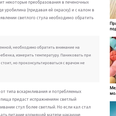
дит некоторые преобразования в печеночных
е уробилина (придавая ей окраску) и с калом в
оявлении светлого стула необходимо обратить
Пр
по
темной, необходимо обратить внимание на
ребенка, измерить температуру. Паниковать при
 стоит, но проконсультироваться с врачом не
Ме
т от типа вскармливания и потребляемых
мо
 пища придаст испражнениям светлый
ивании стул более светлый. Но если кал стал
ать питание кормящей матери накануне.