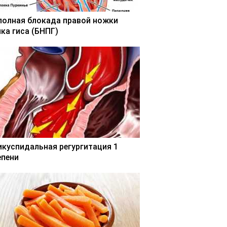
полная блокада правой ножки
чка гиса (БНПГ)
икуспидальная регургитация 1
епени