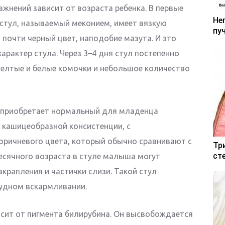
ажнений зависит от возраста ребенка. В первые
Не
стул, называемый меконием, имеет вязкую
пу
почти черный цвет, наподобие мазута. И это
рактер стула. Через 3–4 дня стул постепенно
желтые и белые комочки и небольшое количество
н приобретает нормальный для младенца
 кашицеобразной консистенции, с
оричневого цвета, который обычно сравнивают с
Тр
ст
есячного возраста в стуле малыша могут
крапления и частички слизи. Такой стул
рудном вскармливании.
сит от пигмента билирубина. Он высвобождается