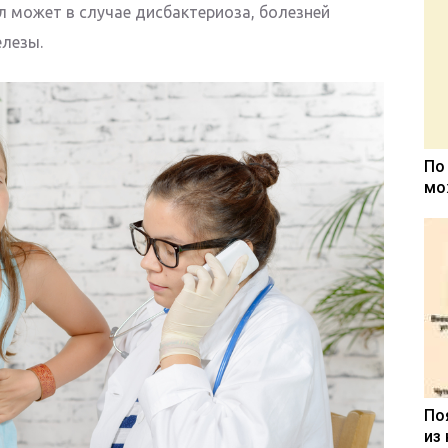
л может в случае дисбактериоза, болезней
лезы.
По
мо
По
из