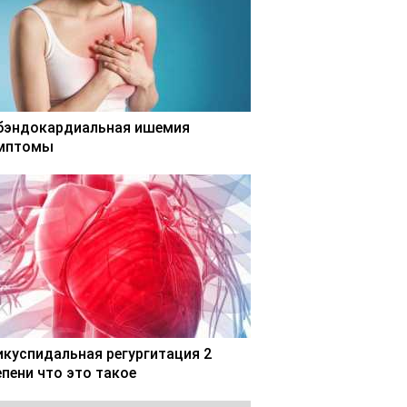
бэндокардиальная ишемия
мптомы
икуспидальная регургитация 2
епени что это такое