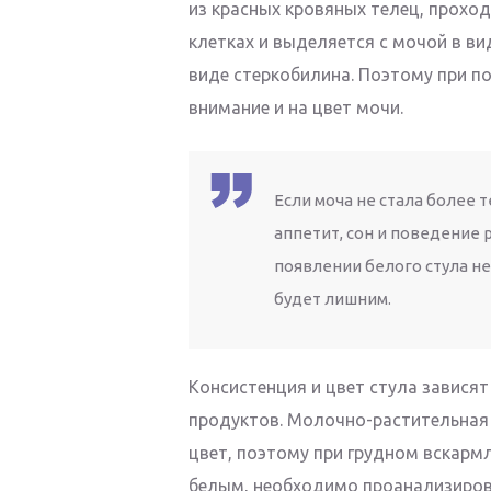
из красных кровяных телец, прохо
клетках и выделяется с мочой в вид
виде стеркобилина. Поэтому при п
внимание и на цвет мочи.
Если моча не стала более 
аппетит, сон и поведение 
появлении белого стула не
будет лишним.
Консистенция и цвет стула завися
продуктов. Молочно-растительная
цвет, поэтому при грудном вскармл
белым, необходимо проанализиров