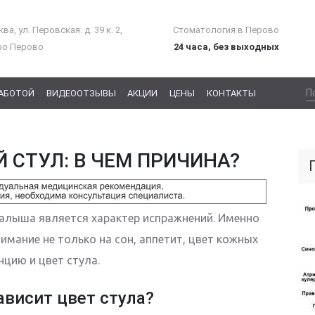
ва, ул. Перовская. д. 39 к. 2,
Стоматология в Перово
ро Перово
24 часа, без выходных
РАБОТОЙ
ВИДЕООТЗЫВЫ
АКЦИИ
ЦЕНЫ
КОНТАКТЫ
Й СТУЛ: В ЧЕМ ПРИЧИНА?
алыша является характер испражнений. Именно
мание не только на сон, аппетит, цвет кожных
нцию и цвет стула.
ависит цвет стула?