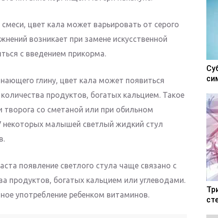
меси, цвет кала может варьировать от серого
ажнений возникает при замене искусственной
яться с введением прикорма.
Су
си
инающего глину, цвет кала может появиться
 количества продуктов, богатых кальцием. Такое
и творога со сметаной или при обильном
У некоторых малышей светлый жидкий стул
в.
аста появление светлого стула чаще связано с
а продуктов, богатых кальцием или углеводами.
Тр
ное употребление ребенком витаминов.
ст