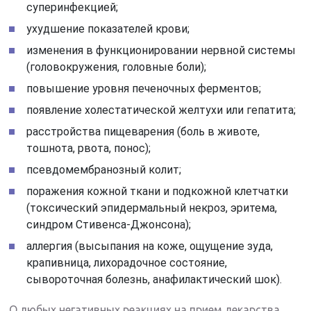
суперинфекцией;
ухудшение показателей крови;
изменения в функционировании нервной системы
(головокружения, головные боли);
повышение уровня печеночных ферментов;
появление холестатической желтухи или гепатита;
расстройства пищеварения (боль в животе,
тошнота, рвота, понос);
псевдомембранозный колит;
поражения кожной ткани и подкожной клетчатки
(токсический эпидермальный некроз, эритема,
синдром Стивенса-Джонсона);
аллергия (высыпания на коже, ощущение зуда,
крапивница, лихорадочное состояние,
сывороточная болезнь, анафилактический шок).
О любых негативных реакциях на прием лекарства