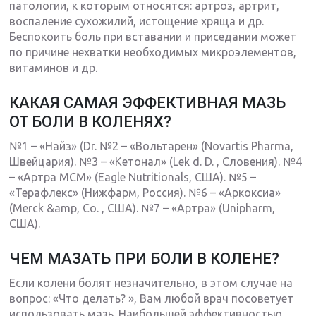
патологии, к которым относятся: артроз, артрит,
воспаление сухожилий, истощение хряща и др.
Беспокоить боль при вставании и приседании может
по причине нехватки необходимых микроэлементов,
витаминов и др.
КАКАЯ САМАЯ ЭФФЕКТИВНАЯ МАЗЬ
ОТ БОЛИ В КОЛЕНЯХ?
№1 – «Найз» (Dr. №2 – «Вольтарен» (Novartis Pharma,
Швейцария). №3 – «Кетонал» (Lek d. D. , Словения). №4
– «Артра МСМ» (Eagle Nutritionals, США). №5 –
«Терафлекс» (Нижфарм, Россия). №6 – «Аркоксиа»
(Merck &amp, Co. , США). №7 – «Артра» (Unipharm,
США).
ЧЕМ МАЗАТЬ ПРИ БОЛИ В КОЛЕНЕ?
Если колени болят незначительно, в этом случае на
вопрос: «Что делать? », Вам любой врач посоветует
использовать мазь. Наибольшей эффективностью