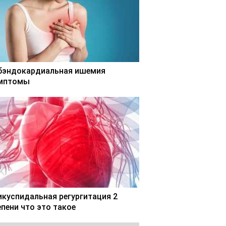
бэндокардиальная ишемия
мптомы
икуспидальная регургитация 2
епени что это такое