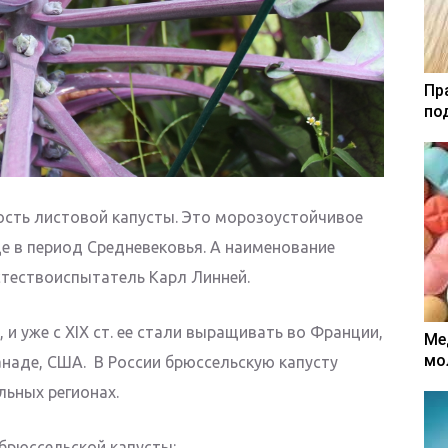
Пр
по
ость листовой капусты. Это морозоустойчивое
е в период Средневековья. А наименование
стествоиспытатель Карл Линней.
 и уже с XIX ст. ее стали выращивать во Франции,
Ме
мо
Канаде, США. В России брюссельскую капусту
льных регионах.
 брюссельской капусты: