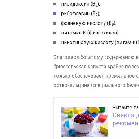
пиридоксин (В
);
6
рибофлавин (В
);
2
фолиевую кислоту (В
);
9
витамин К (филлохинон);
никотиновую кислоту (витамин 
Благодаря богатому содержанию ви
брюссельская капуста крайне поле
только обеспечивает нормальное св
остеокальцина (специального белк
Читайте та
Свекла д
рекомен