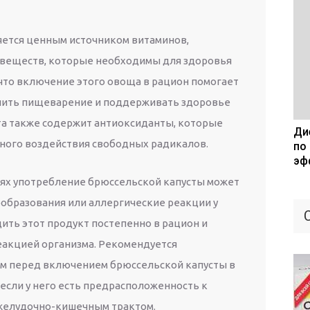
яется ценным источником витаминов,
 веществ, которые необходимы для здоровья
 что включение этого овоща в рацион помогает
чшить пищеварение и поддерживать здоровье
та также содержит антиоксиданты, которые
Дие
ного воздействия свободных радикалов.
по
эф
аях употребление брюссельской капусты может
образования или аллергические реакции у
ить этот продукт постепенно в рацион и
еакцией организма. Рекомендуется
ом перед включением брюссельской капусты в
если у него есть предрасположенность к
 желудочно-кишечным трактом.