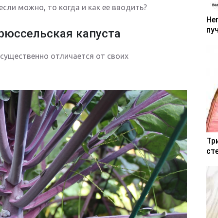
если можно, то когда и как ее вводить?
Не
пу
брюссельская капуста
 существенно отличается от своих
Тр
ст