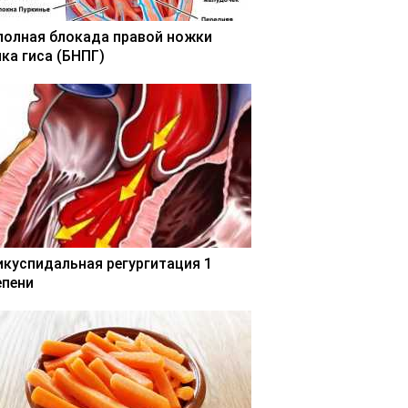
полная блокада правой ножки
чка гиса (БНПГ)
икуспидальная регургитация 1
епени