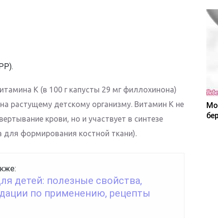
РР).
тамина К (в 100 г капусты 29 мг филлохинона)
зна растущему детскому организму. Витамин К не
Мо
бе
ертывание крови, но и участвует в синтезе
а для формирования костной ткани).
кже:
ля детей: полезные свойства,
дации по применению, рецепты