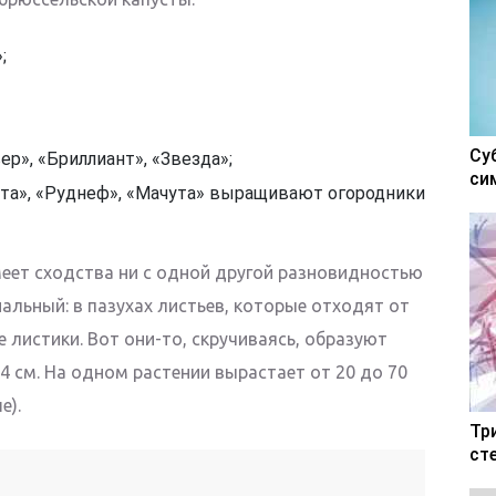
;
Су
р», «Бриллиант», «Звезда»;
си
та», «Руднеф», «Мачута» выращивают огородники
меет сходства ни с одной другой разновидностью
нальный: в пазухах листьев, которые отходят от
 листики. Вот они-то, скручиваясь, образуют
 см. На одном растении вырастает от 20 до 70
е).
Тр
ст