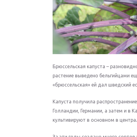
Брюссельская капуста – разновидн
растение выведено бельгийцами ещ
«брюссельская» ей дал шведский е
Капуста получила распространение,
Голландии, Германии, а затем и в 
культивируют в основном в центра
За эти годы создано много сортов