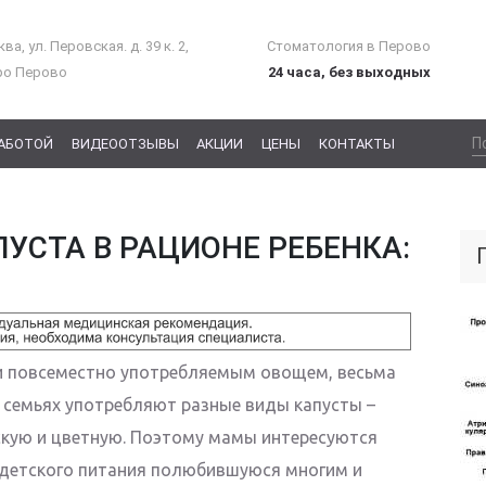
ва, ул. Перовская. д. 39 к. 2,
Стоматология в Перово
ро Перово
24 часа, без выходных
РАБОТОЙ
ВИДЕООТЗЫВЫ
АКЦИИ
ЦЕНЫ
КОНТАКТЫ
УСТА В РАЦИОНЕ РЕБЕНКА:
и повсеместно употребляемым овощем, весьма
 семьях употребляют разные виды капусты –
скую и цветную. Поэтому мамы интересуются
детского питания полюбившуюся многим и