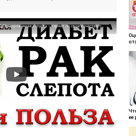
(Замороженная капуста – теряет ли свои качества?)
Оц
от
Чт
ее