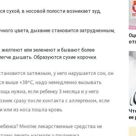
ся сухой, в носовой полости возникает зуд,
чного цвета, дыхание становится затрудненным,
Оц
от
я желтеют или зеленеют и бывают более
легче дышать. Образуются сухие корочки.
 становится затяжным, у него нарушается сон, он
ся выше +38ºС, надо немедленно вызывать
ощь нужна, если ребенку 3 месяца и у него
зник сразу после контакта с аллергеном, если
 или из носа пошла кровь.
Чт
ее
ребенка? Многие лекарственные средства не
тому лечить насморк у грудничка