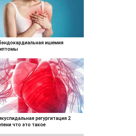
бэндокардиальная ишемия
мптомы
икуспидальная регургитация 2
епени что это такое