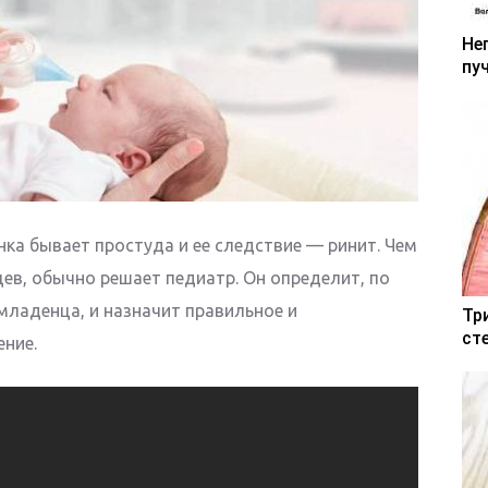
Не
пу
ка бывает простуда и ее следствие — ринит. Чем
цев, обычно решает педиатр. Он определит, по
младенца, и назначит правильное и
Тр
ст
ение.