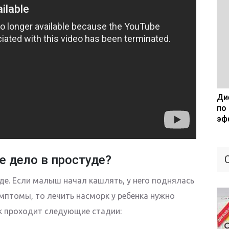
Дие
по
эф
е дело в простуде?
де. Если малыш начал кашлять, у него поднялась
мптомы, то лечить насморк у ребенка нужно
к проходит следующие стадии: