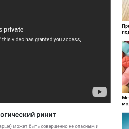
Пр
по
Ме
мо
огический ринит
тарше) может быть совершенно не опасным и