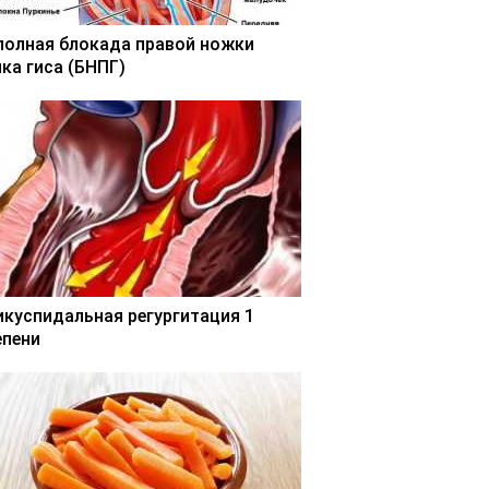
полная блокада правой ножки
чка гиса (БНПГ)
икуспидальная регургитация 1
епени