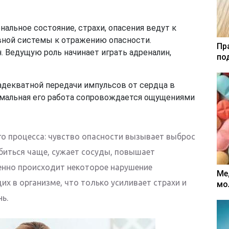
нальное состояние, страхи, опасения ведут к
вной системы к отражению опасности.
Пр
 Ведущую роль начинает играть адреналин,
по
 адекватной передачи импульсов от сердца в
мальная его работа сопровождается ощущениями
го процесса: чувство опасности вызывает выброс
 биться чаще, сужает сосуды, повышает
енно происходит некоторое нарушение
Ме
х в организме, что только усиливает страхи и
мо
ь.