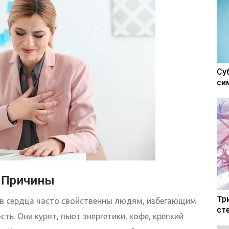
Су
си
Причины
Тр
ов сердца часто свойственны людям, избегающим
ст
ть. Они курят, пьют энергетики, кофе, крепкий