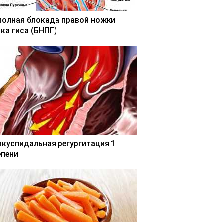
полная блокада правой ножки
чка гиса (БНПГ)
икуспидальная регургитация 1
епени