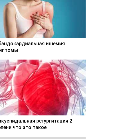
бэндокардиальная ишемия
мптомы
икуспидальная регургитация 2
епени что это такое