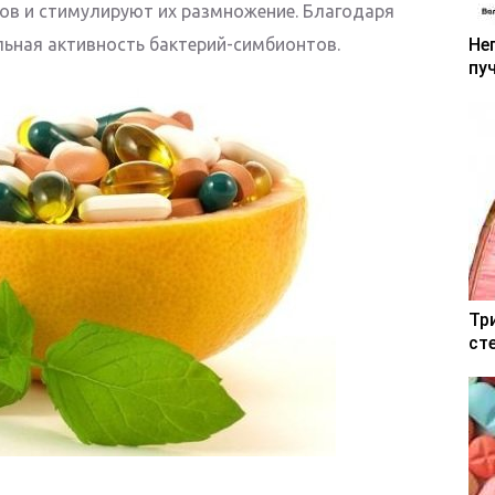
ов и стимулируют их размножение. Благодаря
ьная активность бактерий-симбионтов.
Не
пу
Тр
ст