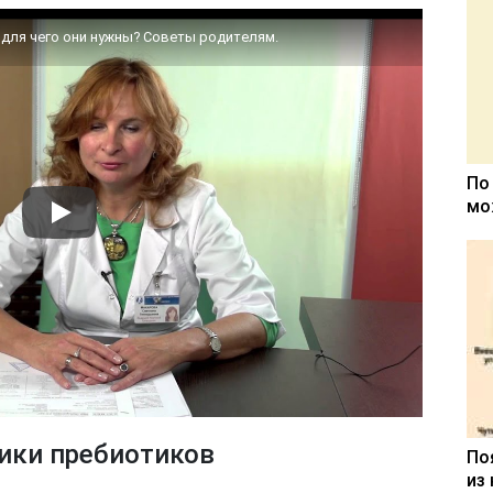
и для чего они нужны? Советы родителям.
По
мо
ики пребиотиков
По
из