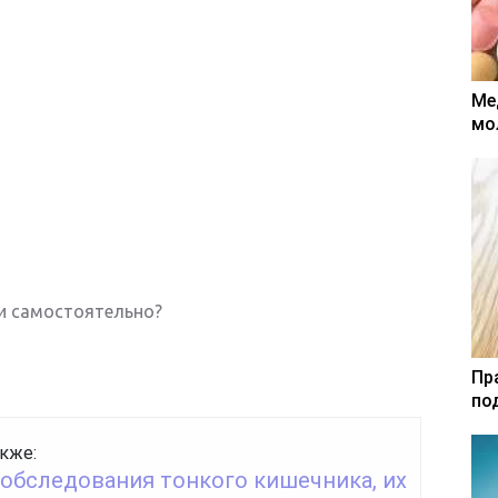
Ме
мо
и самостоятельно?
Пр
по
кже:
обследования тонкого кишечника, их