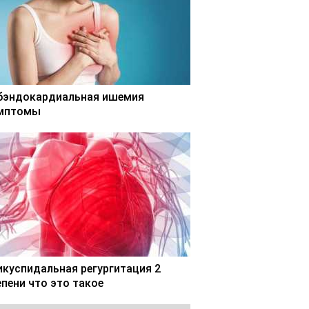
бэндокардиальная ишемия
мптомы
икуспидальная регургитация 2
епени что это такое