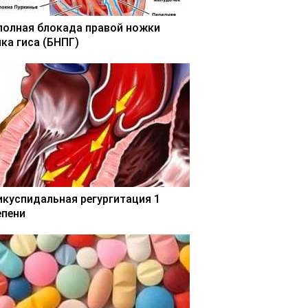
полная блокада правой ножки
чка гиса (БНПГ)
икуспидальная регургитация 1
епени