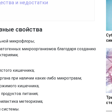
ества и недостатки
зные свойства
Су
си
льной микрофлоры;
патогенных микроорганизмов благодаря созданию
ктериями;
лстого кишечника;
ргана при наличии каких-либо микротравм;
ержимого кишечника;
 продуктов питания;
Тр
филактика метеоризма;
ст
й системы.