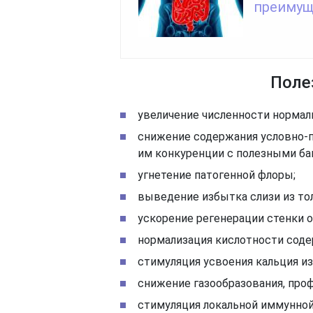
преимущ
Поле
увеличение численности норма
снижение содержания условно-
им конкуренции с полезными ба
угнетение патогенной флоры;
выведение избытка слизи из то
ускорение регенерации стенки о
нормализация кислотности сод
стимуляция усвоения кальция из
снижение газообразования, про
стимуляция локальной иммунно