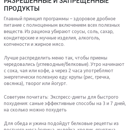
РАЗРЕШЕННЫЕ И ЗАПРЕЩЕННЫЕ
ПРОДУКТЫ
Главный принцип программы – здоровое дробное
питание с полноценным включением всех полезных
веществ. Из рациона убирают соусы, соль, сахар,
кондитерские и мучные изделия, алкоголь,
копчености и жирное мясо.
Лучше распределить меню так, чтобы приемы
чередовались (углеводные/белковые). Утро начинают
с сока, чая или кофе, а через 2 часа употребляют
энергетически полезную еду: крупы (рис, гречка,
овсянка), творог или йогурт.
Советуем почитать: Экспресс-диеты для быстрого
похудения: самые эффективные способы на 3 и 7 дней,
на сколько можно похудеть
Для обеда и ужина подойдут белковые рецепты из
постного мяса (курица, индейка, кролик, ягнятина,