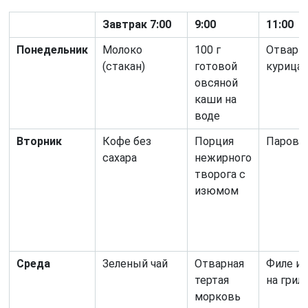
Завтрак 7:00
9:00
11:00
Понедельник
Молоко
100 г
Отварн
(стакан)
готовой
курица
овсяной
каши на
воде
Вторник
Кофе без
Порция
Парово
сахара
нежирного
творога с
изюмом
Среда
Зеленый чай
Отварная
Филе и
тертая
на грил
морковь