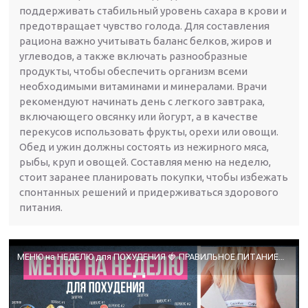
поддерживать стабильный уровень сахара в крови и
предотвращает чувство голода. Для составления
рациона важно учитывать баланс белков, жиров и
углеводов, а также включать разнообразные
продукты, чтобы обеспечить организм всеми
необходимыми витаминами и минералами. Врачи
рекомендуют начинать день с легкого завтрака,
включающего овсянку или йогурт, а в качестве
перекусов использовать фрукты, орехи или овощи.
Обед и ужин должны состоять из нежирного мяса,
рыбы, круп и овощей. Составляя меню на неделю,
стоит заранее планировать покупки, чтобы избежать
спонтанных решений и придерживаться здорового
питания.
МЕНЮ на НЕДЕЛЮ для ПОХУДЕНИЯ 🍓 ПРАВИЛЬНОЕ ПИТАНИЕ🍎Как Похудеть Без Диет🌟Olya Pins