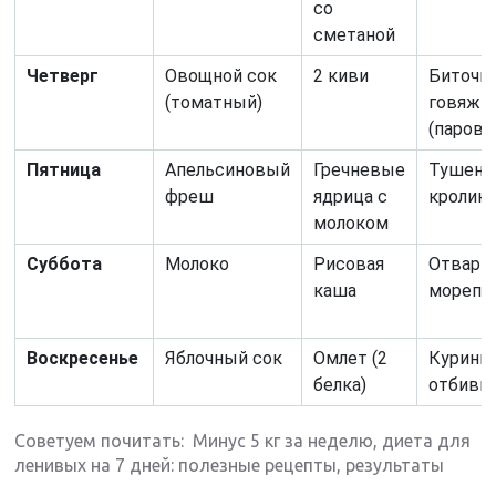
со
сметаной
Четверг
Овощной сок
2 киви
Биточк
(томатный)
говяжь
(паровы
Пятница
Апельсиновый
Гречневые
Тушен
фреш
ядрица с
кролик
молоком
Суббота
Молоко
Рисовая
Отварн
каша
морепр
Воскресенье
Яблочный сок
Омлет (2
Курины
белка)
отбивн
Советуем почитать: Минус 5 кг за неделю, диета для
ленивых на 7 дней: полезные рецепты, результаты