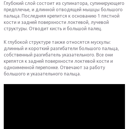
Глубокий слой состоит из супинатора, супинирующего
предплечье, и длинной отводящей мышцы большого
пальца. Последняя крепится к основанию 1 пястной
кости и задней поверхности локтевой, лучевой
структуры. Отводит кисть и большой палец.
К глубокой структуре также относятся мускулы:
длинный и короткий разгибатели большого пальца,
собственный разгибатель указательного. Все они
крепятся к задней поверхности локтевой кости и
одноименной перепонке. Отвечают за работу
большого и указательного пальца.