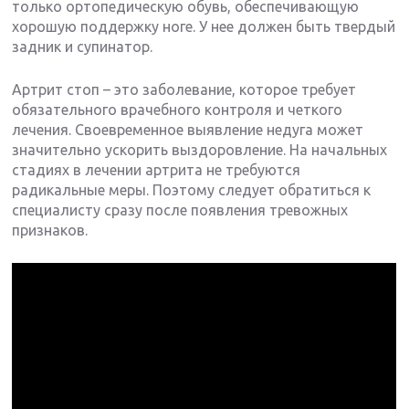
только ортопедическую обувь, обеспечивающую
хорошую поддержку ноге. У нее должен быть твердый
задник и супинатор.
Артрит стоп – это заболевание, которое требует
обязательного врачебного контроля и четкого
лечения. Своевременное выявление недуга может
значительно ускорить выздоровление. На начальных
стадиях в лечении артрита не требуются
радикальные меры. Поэтому следует обратиться к
специалисту сразу после появления тревожных
признаков.