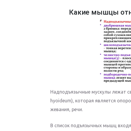
Какие мышцы отн
Надподъязычные мускулы лежат све
hyoideum), которая является опор
жевания, речи.
В список подъязычных мышц входя