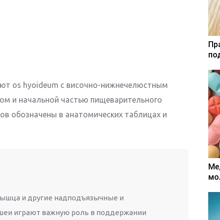
Пр
по
ют os hyoideum с височно-нижнечелюстным
ком и начальной частью пищеварительного
ов обозначены в анатомических таблицах и
Ме
мо
ышца и другие надподъязычные и
еи играют важную роль в поддержании