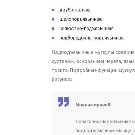
двубрюшная;
шилоподъязычная;
челюстно-подъязычная;
подбородочно-подъязычная.
Надподъязычные мускулы соединя
суставом, основанием черепа, язы
тракта. Подробные функции мускул
рисунках.
Мнение врачей:
Лопаточно-подъязычная м
подподъязычные мышцы ш