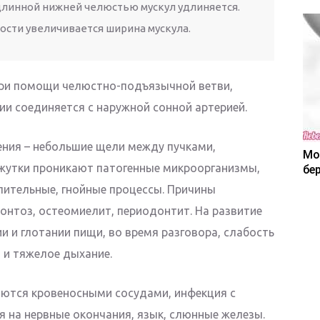
 длинной нижней челюстью мускул удлиняется.
ости увеличивается ширина мускула.
ри помощи челюстно-подъязычной ветви,
ии соединяется с наружной сонной артерией.
ения – небольшие щели между пучками,
Мо
жутки проникают патогенные микроорганизмы,
бе
лительные, гнойные процессы. Причины
онтоз, остеомиелит, периодонтит. На развитие
и и глотании пищи, во время разговора, слабость
 и тяжелое дыхание.
аются кровеносными сосудами, инфекция с
 на нервные окончания, язык, слюнные железы.