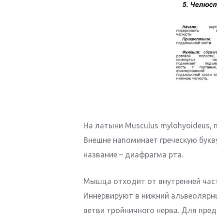
На латыни Musculus mylohyoideus, 
Внешне напоминает греческую букву
название – диафрагма рта.
Мышца отходит от внутренней части
Иннервируют в нижний альвеолярн
ветви тройничного нерва. Для пре