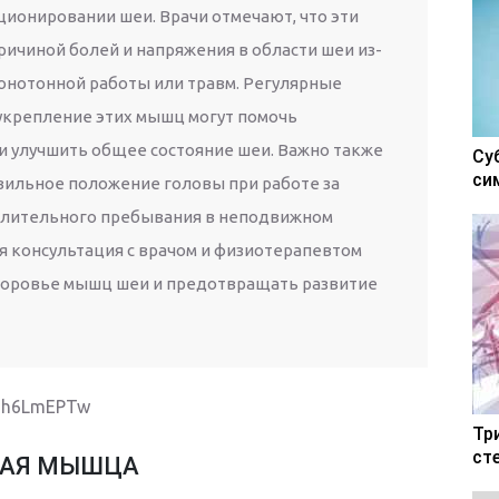
ционировании шеи. Врачи отмечают, что эти
ричиной болей и напряжения в области шеи из-
монотонной работы или травм. Регулярные
 укрепление этих мышц могут помочь
 улучшить общее состояние шеи. Важно также
Су
си
вильное положение головы при работе за
длительного пребывания в неподвижном
 консультация с врачом и физиотерапевтом
оровье мышц шеи и предотвращать развитие
kMh6LmEPTw
Тр
ст
НАЯ МЫШЦА