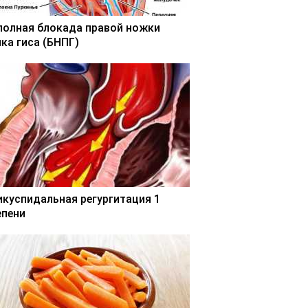
полная блокада правой ножки
чка гиса (БНПГ)
икуспидальная регургитация 1
епени