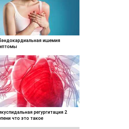
бэндокардиальная ишемия
мптомы
икуспидальная регургитация 2
епени что это такое