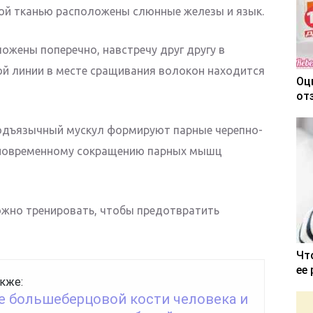
ой тканью расположены слюнные железы и язык.
ожены поперечно, навстречу друг другу в
ной линии в месте сращивания волокон находится
Оц
от
одъязычный мускул формируют парные черепно-
дновременному сокращению парных мышц
но тренировать, чтобы предотвратить
Чт
ее
кже:
е большеберцовой кости человека и