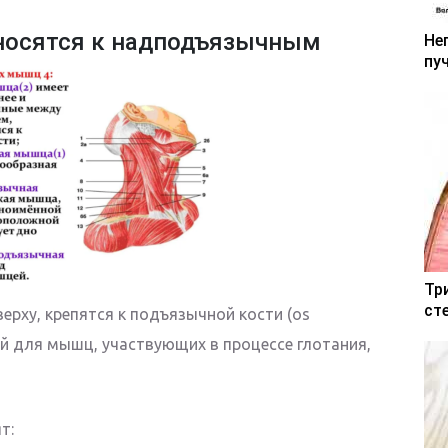
осятся к надподъязычным
Не
пу
Тр
ст
рху, крепятся к подъязычной кости (os
ой для мышц, участвующих в процессе глотания,
т: