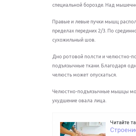
специальной борозде. Над мышечн
Правые и левые пучки мышц распол
пределах передних 2/3. По средин
сухожильный шов.
Дно ротовой полсти и челюстно-п
подъязычные ткани. Благодаря о
челюсть может опускаться.
Челюстно-подъязычные мышцы мож
ухудшение овала лица.
Читайте та
Строени