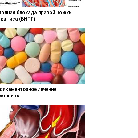
полная блокада правой ножки
чка гиса (БНПГ)
дикаментозное лечение
лочницы