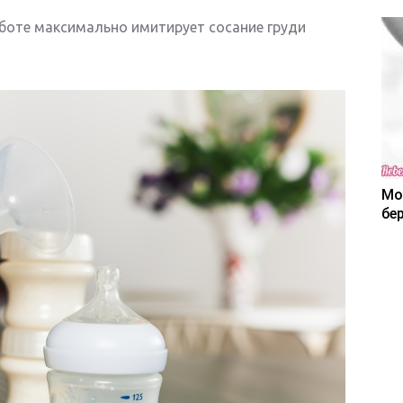
оте максимально имитирует сосание груди
Мо
бе