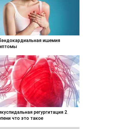
бэндокардиальная ишемия
мптомы
икуспидальная регургитация 2
епени что это такое