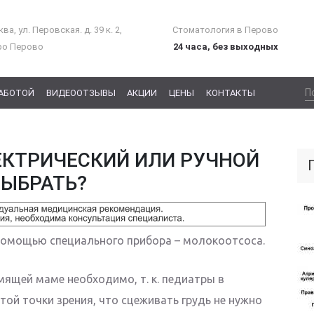
ва, ул. Перовская. д. 39 к. 2,
Стоматология в Перово
ро Перово
24 часа, без выходных
РАБОТОЙ
ВИДЕООТЗЫВЫ
АКЦИИ
ЦЕНЫ
КОНТАКТЫ
ЕКТРИЧЕСКИЙ ИЛИ РУЧНОЙ
ВЫБРАТЬ?
помощью специального прибора – молокоотсоса.
мящей маме необходимо, т. к. педиатры в
ой точки зрения, что сцеживать грудь не нужно