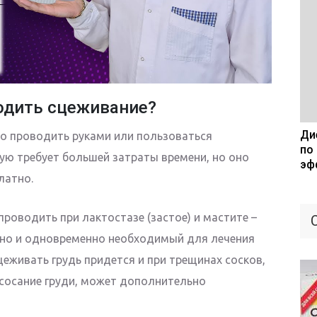
одить сцеживание?
Дие
о проводить руками или пользоваться
по
ю требует большей затраты времени, но оно
эф
латно.
роводить при лактостазе (застое) и мастите –
 но и одновременно необходимый для лечения
еживать грудь придется и при трещинах сосков,
сосание груди, может дополнительно