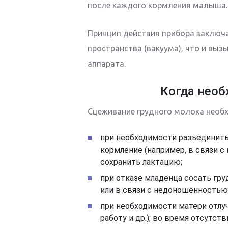
после каждого кормления малыша.
Принцип действия прибора заключа
пространства (вакуума), что и выз
аппарата.
Когда нео
Сцеживание грудного молока необ
при необходимости разъединить
кормление (например, в связи с
сохранить лактацию;
при отказе младенца сосать груд
или в связи с недоношенностью
при необходимости матери отлуч
работу и др.); во время отсутс