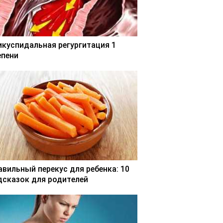
икуспидальная регургитация 1
епени
авильный перекус для ребенка: 10
дсказок для родителей