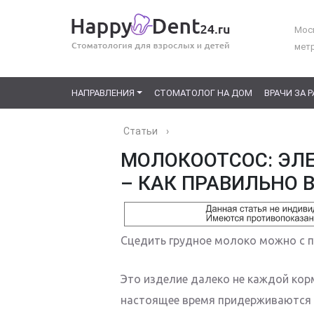
Моск
мет
НАПРАВЛЕНИЯ
СТОМАТОЛОГ НА ДОМ
ВРАЧИ ЗА 
Статьи
›
МОЛОКООТСОС: ЭЛ
– КАК ПРАВИЛЬНО 
Сцедить грудное молоко можно с 
Это изделие далеко не каждой кор
настоящее время придерживаются т