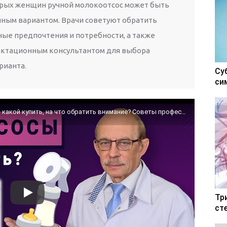
орых женщин ручной молокоотсос может быть
ным вариантом. Врачи советуют обратить
ые предпочтения и потребности, а также
актационным консультантом для выбора
рианта.
Су
си
Молокоотсос ручной или электрический – какой купить, на что обратить внимание? Советы профессора
Тр
ст