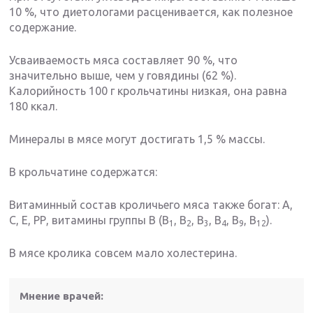
10 %, что диетологами расценивается, как полезное
содержание.
Усваиваемость мяса составляет 90 %, что
значительно выше, чем у говядины (62 %).
Калорийность 100 г крольчатины низкая, она равна
180 ккал.
Минералы в мясе могут достигать 1,5 % массы.
В крольчатине содержатся:
Витаминный состав кроличьего мяса также богат: А,
С, Е, РР, витамины группы В (В
, В
, В
, В
, В
, В
).
1
2
3
4
9
12
В мясе кролика совсем мало холестерина.
Мнение врачей: