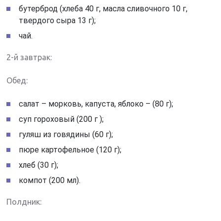
бутерброд (хлеба 40 г, масла сливочного 10 г,
твердого сыра 13 г);
чай.
2-й завтрак:
Обед:
салат – морковь, капуста, яблоко – (80 г);
суп гороховый (200 г );
гуляш из говядины (60 г);
пюре картофельное (120 г);
хлеб (30 г);
компот (200 мл).
Полдник: