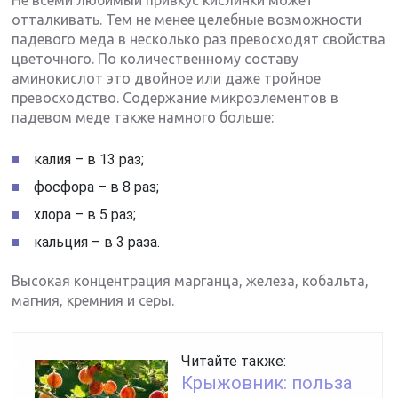
Не всеми любимый привкус кислинки может
отталкивать. Тем не менее целебные возможности
падевого меда в несколько раз превосходят свойства
цветочного. По количественному составу
аминокислот это двойное или даже тройное
превосходство. Содержание микроэлементов в
падевом меде также намного больше:
калия – в 13 раз;
фосфора – в 8 раз;
хлора – в 5 раз;
кальция – в 3 раза.
Высокая концентрация марганца, железа, кобальта,
магния, кремния и серы.
Читайте также:
Крыжовник: польза