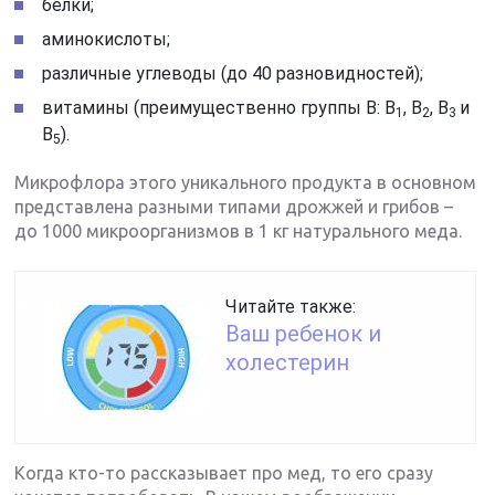
белки;
аминокислоты;
различные углеводы (до 40 разновидностей);
витамины (преимущественно группы В: В
, В
, В
и
1
2
3
В
).
5
Микрофлора этого уникального продукта в основном
представлена разными типами дрожжей и грибов –
до 1000 микроорганизмов в 1 кг натурального меда.
Читайте также:
Ваш ребенок и
холестерин
Когда кто-то рассказывает про мед, то его сразу