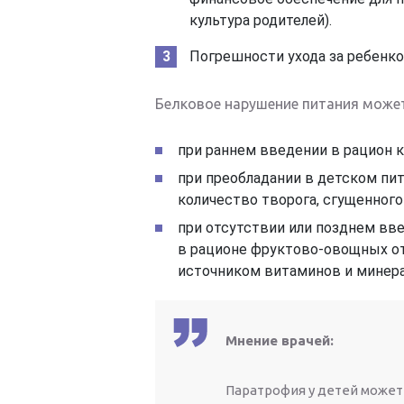
культура родителей).
Погрешности ухода за ребенко
Белковое нарушение питания может
при раннем введении в рацион к
при преобладании в детском пи
количество творога, сгущенного
при отсутствии или позднем вв
в рационе фруктово-овощных о
источником витаминов и минера
Мнение врачей:
Паратрофия у детей может