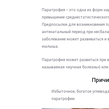
Паратрофия – это одна из форм на
превышение среднестатистического в
Предпосылки для возникновения п
антенатальный период при несбал
заболевание может развиваться и 
малыша.
Паратрофия может развиться при и
называемая «мучная болезнь») или
Причи
Избыточное, богатое углевод
паратрофии.