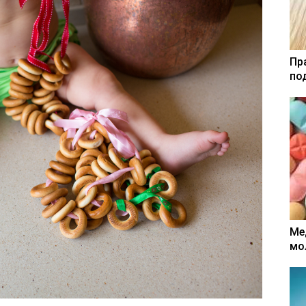
Пр
по
Ме
мо