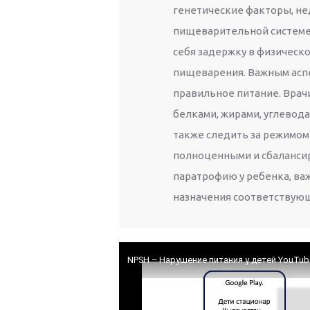
генетические факторы, не
пищеварительной системе.
себя задержку в физическ
пищеварения. Важным аспе
правильное питание. Вра
белками, жирами, углевод
также следить за режимом
полноценными и сбалансир
паратрофию у ребенка, важ
назначения соответствующ
NPSH – Нарушение питания у детей YouTub