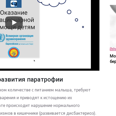
Мо
бе
развития паратрофии
ном количестве с питанием малыша, требуют
варения и приводят к истощению их
ате происходит нарушение нормального
змов в кишечнике (развивается дисбактериоз).