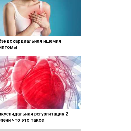
бэндокардиальная ишемия
мптомы
икуспидальная регургитация 2
епени что это такое