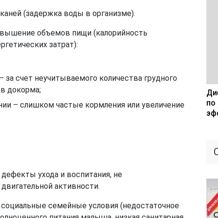
аней (задержка воды в организме).
евышение объемов пищи (калорийность
ргетических затрат):
 за счет неучитываемого количества грудного
в докорма;
Дие
по
ии – слишком частые кормления или увеличение
эф
дефекты ухода и воспитания, не
двигательной активности.
и социальные семейные условия (недостаточное
олноценного питания малыша, низкая санитарная