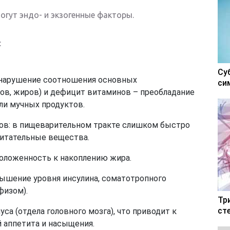
огут эндо- и экзогенные факторы.
:
Су
 нарушение соотношения основных
си
ков, жиров) и дефицит витаминов – преобладание
ли мучных продуктов.
в: в пищеварительном тракте слишком быстро
итательные вещества.
оложенность к накоплению жира.
ышение уровня инсулина, соматотропного
физом).
Тр
ст
а (отдела головного мозга), что приводит к
 аппетита и насыщения.