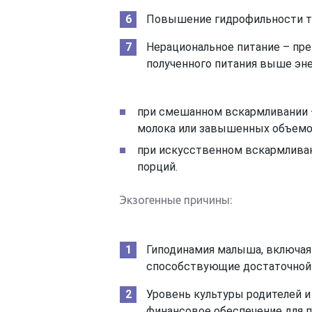
Повышение гидрофильности тк
Нерациональное питание – пр
полученного питания выше эне
при смешанном вскармливании –
молока или завышенных объемо
при искусственном вскармливан
порций.
Экзогенные причины:
Гиподинамия малыша, включая 
способствующие достаточной 
Уровень культуры родителей 
финансовое обеспечение для п