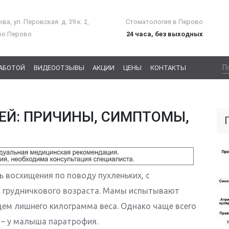
ва, ул. Перовская. д. 39 к. 2,
Стоматология в Перово
ро Перово
24 часа, без выходных
РАБОТОЙ
ВИДЕООТЗЫВЫ
АКЦИИ
ЦЕНЫ
КОНТАКТЫ
ЕЙ: ПРИЧИНЫ, СИМПТОМЫ,
ь восхищения по поводу пухленьких, с
ей грудничкового возраста. Мамы испытывают
ем лишнего килограмма веса. Однако чаще всего
 – у малыша паратрофия.