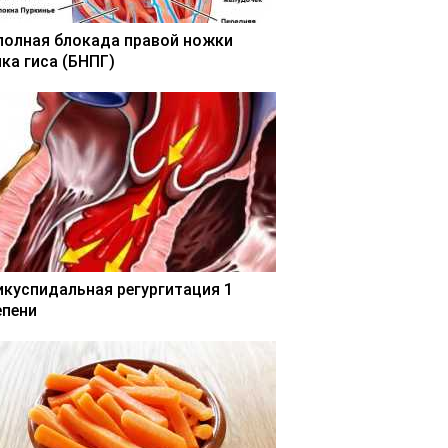
полная блокада правой ножки
чка гиса (БНПГ)
икуспидальная регургитация 1
епени