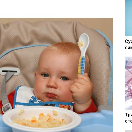
Су
си
Тр
ст