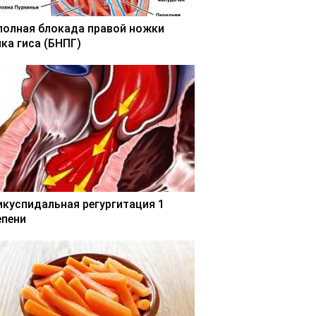
полная блокада правой ножки
чка гиса (БНПГ)
икуспидальная регургитация 1
епени