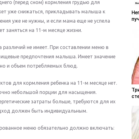
днего (перед сном) кормления грудью для
жет уже снижаться, прикладывать малыша к
Не
пу
ния уже не нужны, и если мама еще не успела
ет заняться на 11-м месяце жизни.
а различий не имеет. При составлении меню в
 пищевые предпочтения малыша. Имеет значение
 но и объем потребляемых блюд.
ктов для кормления ребенка на 11-м месяце нет.
Тр
чно небольшой порции для насыщения.
ст
ергетические затраты больше, требуются для их
дход должен быть индивидуальным.
ированное меню обязательно должно включать: