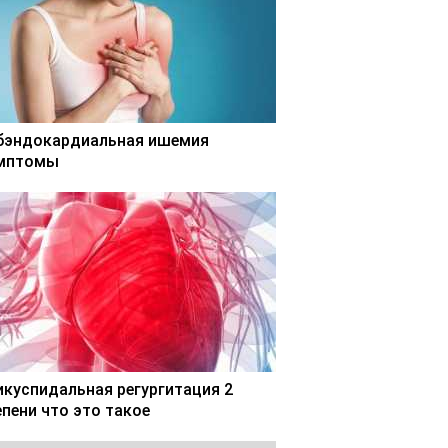
бэндокардиальная ишемия
мптомы
икуспидальная регургитация 2
епени что это такое