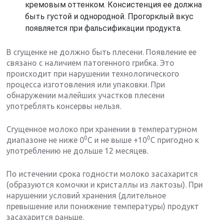
кремовым оттенком. Консистенция ее должна
быть густой и однородной. Прогорклый вкус
появляется при фальсификации продукта.
В сгущенке не должно быть плесени. Появление ее
связано с наличием патогенного грибка. Это
происходит при нарушении технологического
процесса изготовления или упаковки. При
обнаружении малейших участков плесени
употреблять консервы нельзя.
Сгущенное молоко при хранении в температурном
0
0
диапазоне не ниже 0
С и не выше +10
С пригодно к
употреблению не дольше 12 месяцев.
По истечении срока годности молоко засахарится
(образуются комочки и кристаллы из лактозы). При
нарушении условий хранения (длительное
превышение или понижение температуры) продукт
засахарится раньше.