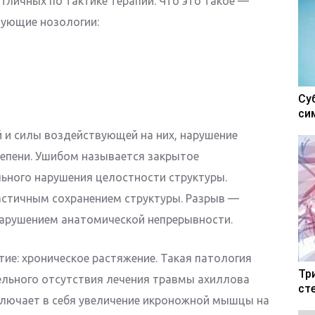
тличных по тактике терапии. Что это такое —
дующие нозологии:
Су
си
й и силы воздействующей на них, нарушение
епени. Ушибом называется закрытое
льного нарушения целостности структуры.
частичным сохранением структуры. Разрыв —
нарушением анатомической непрерывности.
тие: хроническое растяжение. Такая патология
Тр
ельного отсутствия лечения травмы ахиллова
ст
ключает в себя увеличение икроножной мышцы на