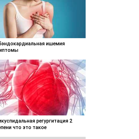
бэндокардиальная ишемия
мптомы
икуспидальная регургитация 2
епени что это такое