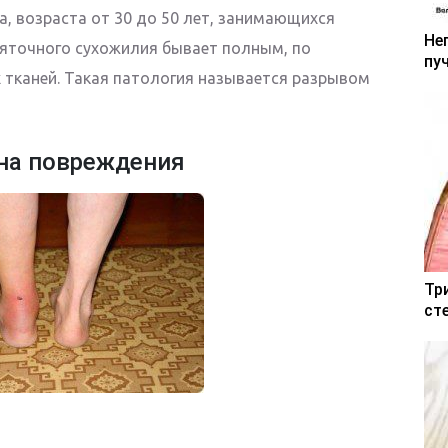
а, возраста от 30 до 50 лет, занимающихся
Не
пяточного сухожилия бывает полным, по
пу
х тканей. Такая патология называется разрывом
на повреждения
Тр
ст