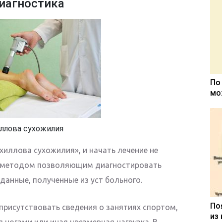
иагностика
По
мо
ллова сухожилия
хиллова сухожилия», и начать лечение не
м методом позволяющим диагностировать
данные, полученные из уст больного.
По
присутствовать сведения о занятиях спортом,
из
 ногами или иная чрезмерная нагрузка. В