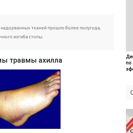
 надорванных тканей прошло более полугода,
чного изгиба стопы.
Дие
ы травмы ахилла
по
эф