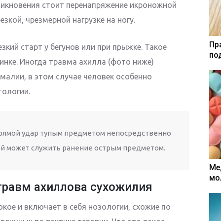
никновения стоит перенапряжение икроножной
зкой, чрезмерной нагрузке на ногу.
Пр
зкий старт у бегунов или при прыжке. Такое
по
инке. Иногда травма ахилла (фото ниже)
малии, в этом случае человек особенно
тологии.
прямой удар тупым предметом непосредственно
ой может служить ранение острым предметом.
Ме
мо
травм ахиллова сухожилия
кое и включает в себя нозологии, схожие по