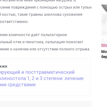
есение повреждения с помощью острых или тупых
й костью, такие травмы ахиллова сухожилия
оответственно.
янии конечности даёт пальпаторное
ильный отек и гематома, пальпация помогает
ение о наличии или отсутствии полного отрыва.
Мо
бе
кже:
рующий и посттравматический
оленостопа 1, 2 и 3 степени: лечение
ми средствами