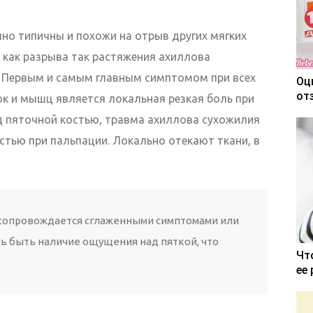
но типичны и похожи на отрыв других мягких
 как разрыва так растяжения ахиллова
. Первым и самым главным симптомом при всех
Оц
от
к и мышц является локальная резкая боль при
ад пяточной костью, травма ахиллова сухожилия
тью при пальпации. Локально отекают ткани, в
 сопровождается сглаженными симптомами или
шь быть наличие ощущения над пяткой, что
Чт
.
ее