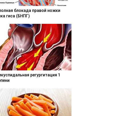
полная блокада правой ножки
чка гиса (БНПГ)
икуспидальная регургитация 1
епени