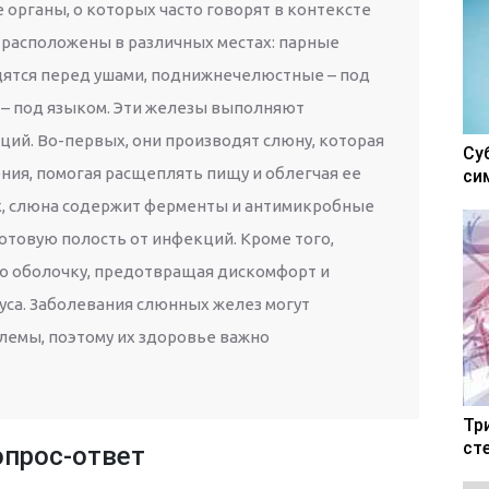
органы, о которых часто говорят в контексте
и расположены в различных местах: парные
ятся перед ушами, поднижнечелюстные – под
– под языком. Эти железы выполняют
ий. Во-первых, они производят слюну, которая
Су
ия, помогая расщеплять пищу и облегчая ее
си
х, слюна содержит ферменты и антимикробные
товую полость от инфекций. Кроме того,
ю оболочку, предотвращая дискомфорт и
са. Заболевания слюнных желез могут
емы, поэтому их здоровье важно
Тр
ст
опрос-ответ