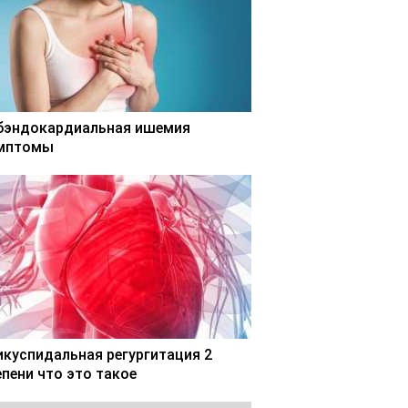
бэндокардиальная ишемия
мптомы
икуспидальная регургитация 2
епени что это такое