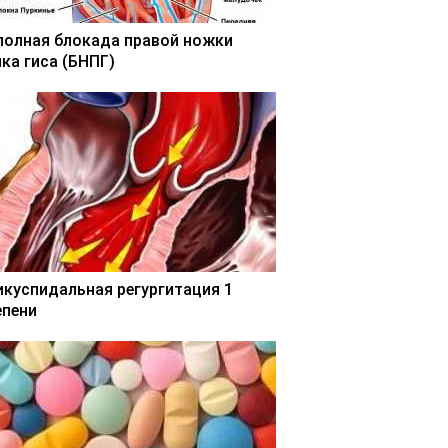
полная блокада правой ножки
чка гиса (БНПГ)
икуспидальная регургитация 1
епени