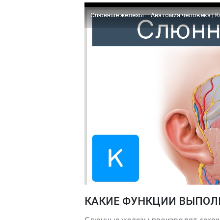
Слюнные железы – Анатомия человека | K
КАКИЕ ФУНКЦИИ ВЫПОЛ
Слюнные железы производят секре