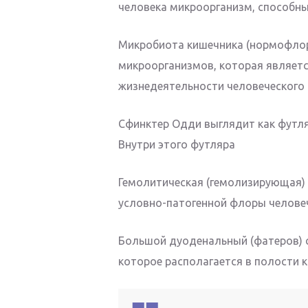
человека микроорганизм, способн
Микробиота кишечника (нормофлор
микроорганизмов, которая являет
жизнедеятельности человеческого
Сфинктер Одди выглядит как футл
Внутри этого футляра
Гемолитическая (гемолизирующая) 
условно-патогенной флоры человеч
Большой дуоденальный (фатеров) с
которое располагается в полости к