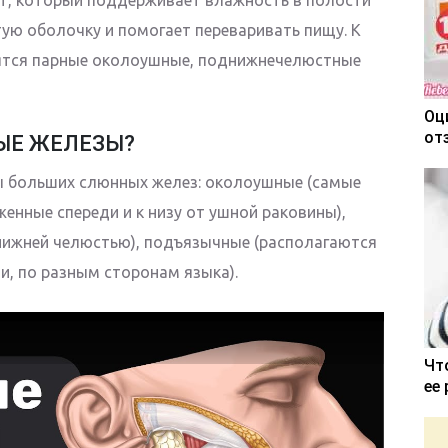
тую оболочку и помогает переваривать пищу. К
тся парные околоушные, поднижнечелюстные
Оц
от
ЫЕ ЖЕЛЕЗЫ?
ры больших слюнных желез: околоушные (самые
енные спереди и к низу от ушной раковины),
ижней челюстью), подъязычные (располагаются
и, по разным сторонам языка).
Чт
ее