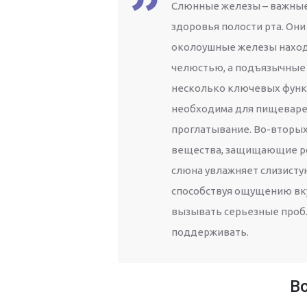
Слюнные железы – важные 
здоровья полости рта. Он
околоушные железы наход
челюстью, а подъязычные 
несколько ключевых функц
необходима для пищеварен
проглатывание. Во-вторы
вещества, защищающие ро
слюна увлажняет слизисту
способствуя ощущению вку
вызывать серьезные пробл
поддерживать.
В