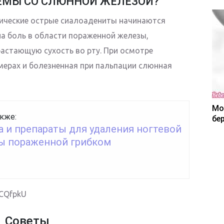
ЛЕМЫ СО СЛЮННОЙ ЖЕЛЕЗОЙ?
тические острые сиалоадениты начинаются
а боль в области пораженной железы,
астающую сухость во рту. При осмотре
мерах и болезненная при пальпации слюнная
Мо
кже:
бе
а и препараты для удаления ногтевой
ы пораженной грибком
mCQfpkU
Советы