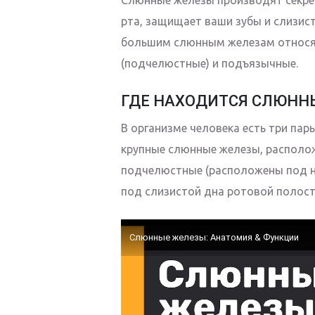
рта, защищает ваши зубы и слизис
большим слюнным железам относя
(подчелюстные) и подъязычные.
ГДЕ НАХОДИТСЯ СЛЮНН
В организме человека есть три па
крупные слюнные железы, располож
подчелюстные (расположены под н
под слизистой дна ротовой полост
Слюнные железы: Анатомия & Функции