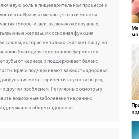
лючевую роль в пищеварительном процессе и
ости рта. Врачи отмечают, что эти железы
частях головы и шеи, включая околоушные,
Ме
ъязычные железы. Их основная функция
мо
е слюны, которая не только смягчает пищу, но
риванию благодаря содержанию ферментов.
ет зубы от кариеса и поддерживает баланс
лости. Врачи подчеркивают важность здоровья
 дисфункция может привести к сухости во рту,
и и другим проблемам. Регулярные осмотры у
вить возможные заболевания на ранних
Пр
т поддержанию общего здоровья.
по