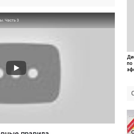
ы. Часть 3
Дие
по
эф
вные правила