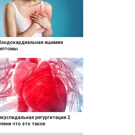
бэндокардиальная ишемия
мптомы
икуспидальная регургитация 2
епени что это такое