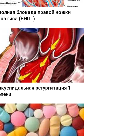
полная блокада правой ножки
чка гиса (БНПГ)
икуспидальная регургитация 1
епени