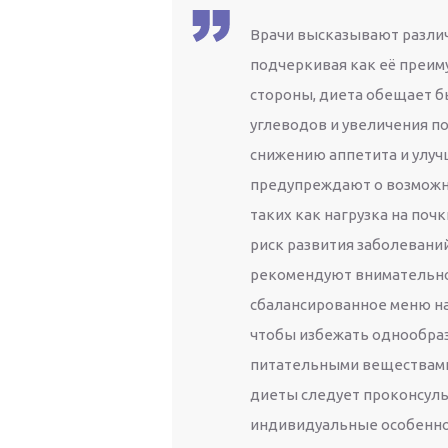
Врачи высказывают разли
подчеркивая как её преим
стороны, диета обещает б
углеводов и увеличения п
снижению аппетита и улуч
предупреждают о возможн
таких как нагрузка на поч
риск развития заболевани
рекомендуют внимательно 
сбалансированное меню н
чтобы избежать однообра
питательными веществами.
диеты следует проконсульт
индивидуальные особеннос