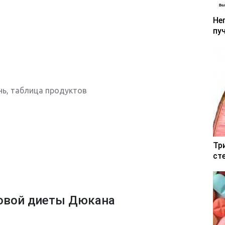
Не
пу
нь, таблица продуктов
Тр
ст
ковой диеты Дюкана