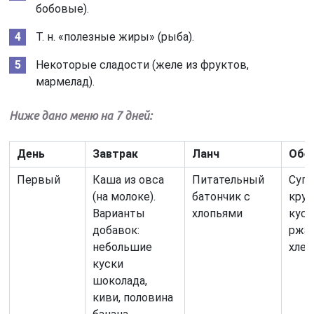
бобовые).
Т. н. «полезные жиры» (рыба).
Некоторые сладости (желе из фруктов,
мармелад).
Ниже дано меню на 7 дней:
День
Завтрак
Ланч
Обе
Первый
Каша из овса
Питательный
Суп 
(на молоке).
батончик с
круп
Варианты
хлопьями
кус
добавок:
ржа
небольшие
хлеб
куски
шоколада,
киви, половина