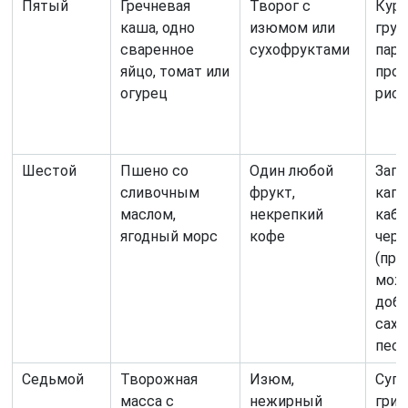
Пятый
Гречневая
Творог с
Кури
каша, одно
изюмом или
груд
сваренное
сухофруктами
пару
яйцо, томат или
про
огурец
рис
Шестой
Пшено со
Один любой
Запе
сливочным
фрукт,
капу
маслом,
некрепкий
каба
ягодный морс
кофе
черн
(при
мож
доб
сах
песо
Седьмой
Творожная
Изюм,
Суп 
масса с
нежирный
гриб