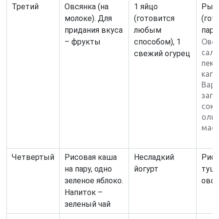
Третий
Овсянка (на
1 яйцо
Рыб
молоке). Для
(готовится
(гот
придания вкуса
любым
паро
– фрукты
способом), 1
Ово
сала
свежий огурец
пеки
капу
Вар
запр
сок 
оли
мас
Четвертый
Рисовая каша
Несладкий
Рис,
на пару, одно
йогурт
туш
зеленое яблоко.
ово
Напиток –
зеленый чай