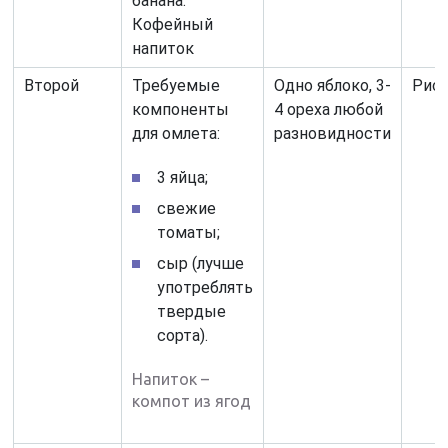
банана.
Кофейный
напиток
Второй
Требуемые
Одно яблоко, 3-
Рис 
компоненты
4 ореха любой
для омлета:
разновидности
3 яйца;
свежие
томаты;
сыр (лучше
употреблять
твердые
сорта).
Напиток –
компот из ягод