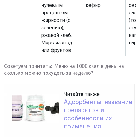
нулевым
кефир
ово
процентом
сала
жирности (с
(том
зеленью),
огур
ржаной хлеб.
капу
Морс из ягод
наре
или фруктов
Советуем почитать: Меню на 1000 ккал в день: на
сколько можно похудеть за неделю?
Читайте также:
Адсорбенты: название
препаратов и
особенности их
применения