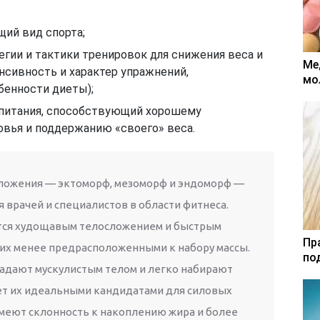
ий вид спорта;
гии и тактики тренировок для снижения веса и
Ме
нсивность и характер упражнений,
мо
бенности диеты);
питания, способствующий хорошему
вья и поддержанию «своего» веса.
ложения — эктоморф, мезоморф и эндоморф —
 врачей и специалистов в области фитнеса.
тся худощавым телосложением и быстрым
Пр
 их менее предрасположенными к набору массы.
по
адают мускулистым телом и легко набирают
ет их идеальными кандидатами для силовых
меют склонность к накоплению жира и более