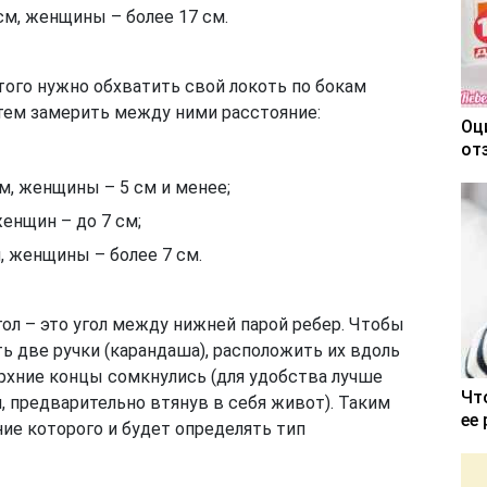
см, женщины – более 17 см.
того нужно обхватить свой локоть по бокам
атем замерить между ними расстояние:
Оц
от
м, женщины – 5 см и менее;
енщин – до 7 см;
 женщины – более 7 см.
ол – это угол между нижней парой ребер. Чтобы
ь две ручки (карандаша), расположить их вдоль
ерхние концы сомкнулись (для удобства лучше
Чт
, предварительно втянув в себя живот). Таким
ее
ение которого и будет определять тип