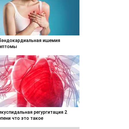
бэндокардиальная ишемия
мптомы
икуспидальная регургитация 2
епени что это такое