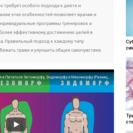
о требует особого подхода к диете и
ание этих особенностей позволяет врачам и
индивидуальные программы тренировок и
т более эффективному достижению целей в
са. Правильный подход к каждому типу
Су
си
бежать травм и улучшить общее самочувствие.
Как НА САМОМ ДЕЛЕ Нужно Тренироваться и Питаться Эктоморфу, Эндоморфу и Мезоморфу (Разница есть)
Тр
ст