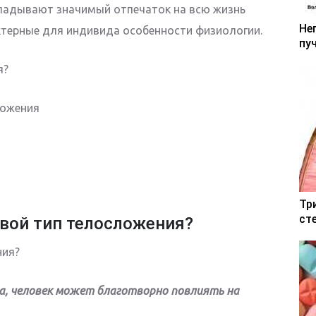
кладывают значимый отпечаток на всю жизнь
Не
рактерные для индивида особенности физиологии.
пу
я?
ложения
Тр
ст
свой тип телосложения?
а, человек может благотворно повлиять на