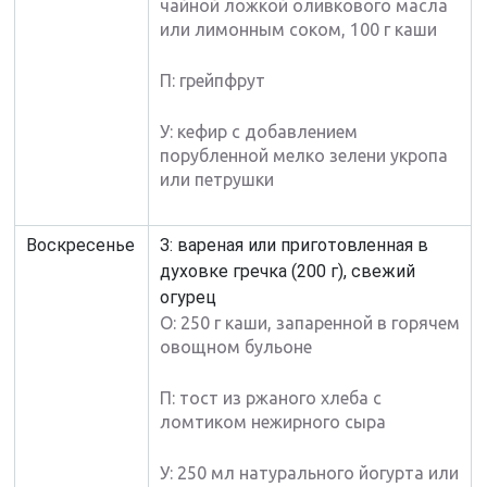
чайной ложкой оливкового масла
или лимонным соком, 100 г каши
П: грейпфрут
У: кефир с добавлением
порубленной мелко зелени укропа
или петрушки
Воскресенье
З: вареная или приготовленная в
духовке гречка (200 г), свежий
огурец
О: 250 г каши, запаренной в горячем
овощном бульоне
П: тост из ржаного хлеба с
ломтиком нежирного сыра
У: 250 мл натурального йогурта или