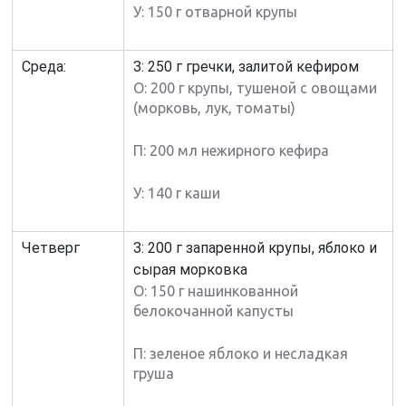
У: 150 г отварной крупы
Среда:
З: 250 г гречки, залитой кефиром
О: 200 г крупы, тушеной с овощами
(морковь, лук, томаты)
П: 200 мл нежирного кефира
У: 140 г каши
Четверг
З: 200 г запаренной крупы, яблоко и
сырая морковка
О: 150 г нашинкованной
белокочанной капусты
П: зеленое яблоко и несладкая
груша