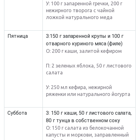
У: 100 г запаренной гречки, 200 г
нежирного творога с чайной
ложкой натурального меда
Пятница
З:150 г запаренной крупы и 100 г
отварного куриного мяса (филе)
О: 200 г каши, залитой кефиром
П: 2 зеленых яблока, 50 г листового
салата
У: 250 мл кефира, нежирной
ряженки или натурального йогурта
Суббота
З: 150 г каши, 50 г листового салата,
80 г тунца в собственном соку
О: 150 г салата из белокочанной
капусты и моркови, заправленный