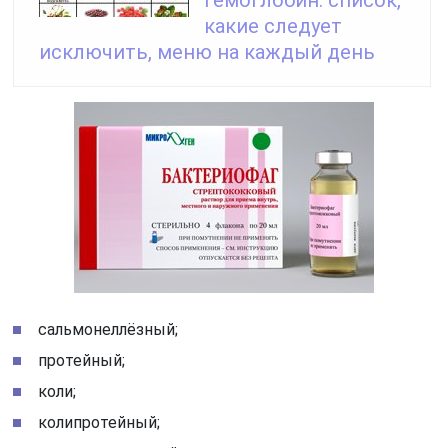
гемоглобин: список,
какие следует
исключить, меню на каждый день
сальмонеллёзный;
протейный;
коли;
колипротейный;