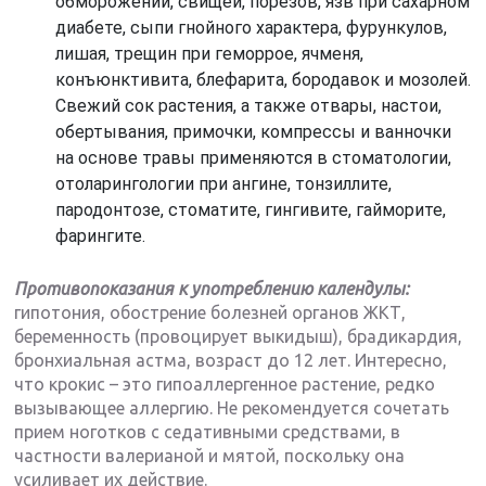
обморожений, свищей, порезов, язв при сахарном
диабете, сыпи гнойного характера, фурункулов,
лишая, трещин при геморрое, ячменя,
конъюнктивита, блефарита, бородавок и мозолей.
Свежий сок растения, а также отвары, настои,
обертывания, примочки, компрессы и ванночки
на основе травы применяются в стоматологии,
отоларингологии при ангине, тонзиллите,
пародонтозе, стоматите, гингивите, гайморите,
фарингите.
Противопоказания к употреблению календулы:
гипотония, обострение болезней органов ЖКТ,
беременность (провоцирует выкидыш), брадикардия,
бронхиальная астма, возраст до 12 лет. Интересно,
что крокис – это гипоаллергенное растение, редко
вызывающее аллергию. Не рекомендуется сочетать
прием ноготков с седативными средствами, в
частности валерианой и мятой, поскольку она
усиливает их действие.