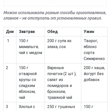
Можно использовать разные способы приготовления,
главное – не отступать от установленных правил.
Дни
Завтрак
Обед
Ужин
1
150 г
200 г супа из
Творог,
мамалыги,
злака, сок
яблоко
чай с медом
сорта
Симиренко
2
150 г
Вареные
200 г каши,
отварной
початки (2 шт.),
йогурт без
крупы со
салат из
добавок
сладким
помидоров и
яблоком,
брокколи,
чай
травяной чай
3
Хлопья с
250 г тушеных
150 г