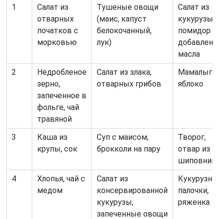
1
Салат из
Тушеные овощи
Салат из
отварных
(маис, капуст
кукурузы,
початков с
белокочанный,
помидор с
морковью
лук)
добавлени
масла
2
Недробленое
Салат из злака,
Мамалыга,
зерно,
отварных грибов
яблоко
запеченное в
фольге, чай
травяной
3
Каша из
Суп с маисом,
Творог,
крупы, сок
брокколи на пару
отвар из
шиповник
4
Хлопья, чай с
Салат из
Кукурузны
медом
консервированной
палочки,
кукурузы,
ряженка
запеченные овощи