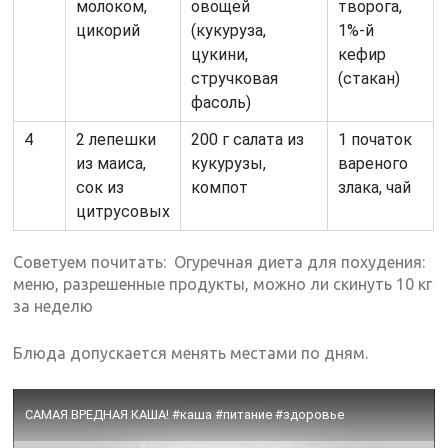
молоком,
овощей
творога,
цикорий
(кукуруза,
1%-й
цукини,
кефир
стручковая
(стакан)
фасоль)
4
2 лепешки
200 г салата из
1 початок
из маиса,
кукурузы,
вареного
сок из
компот
злака, чай
цитрусовых
Советуем почитать: Огуречная диета для похудения:
меню, разрешенные продукты, можно ли скинуть 10 кг
за неделю
Блюда допускается менять местами по дням.
САМАЯ ВРЕДНАЯ КАША! #каша #питание #здоровье