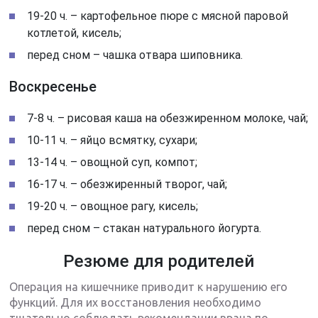
19-20 ч. – картофельное пюре с мясной паровой
котлетой, кисель;
перед сном – чашка отвара шиповника.
Воскресенье
7-8 ч. – рисовая каша на обезжиренном молоке, чай;
10-11 ч. – яйцо всмятку, сухари;
13-14 ч. – овощной суп, компот;
16-17 ч. – обезжиренный творог, чай;
19-20 ч. – овощное рагу, кисель;
перед сном – стакан натурального йогурта.
Резюме для родителей
Операция на кишечнике приводит к нарушению его
функций. Для их восстановления необходимо
тщательно соблюдать рекомендации врача по