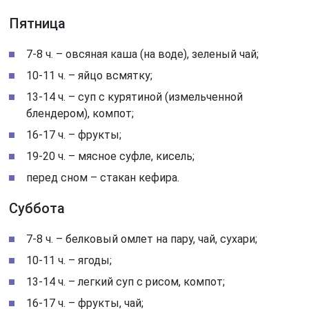
Пятница
7-8 ч. – овсяная каша (на воде), зеленый чай;
10-11 ч. – яйцо всмятку;
13-14 ч. – суп с курятиной (измельченной
блендером), компот;
16-17 ч. – фрукты;
19-20 ч. – мясное суфле, кисель;
перед сном – стакан кефира.
Суббота
7-8 ч. – белковый омлет на пару, чай, сухари;
10-11 ч. – ягоды;
13-14 ч. – легкий суп с рисом, компот;
16-17 ч. – фрукты, чай;