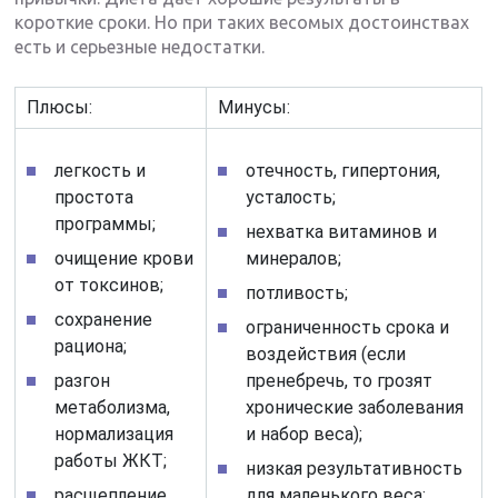
короткие сроки. Но при таких весомых достоинствах
есть и серьезные недостатки.
Плюсы:
Минусы:
легкость и
отечность, гипертония,
простота
усталость;
программы;
нехватка витаминов и
очищение крови
минералов;
от токсинов;
потливость;
сохранение
ограниченность срока и
рациона;
воздействия (если
разгон
пренебречь, то грозят
метаболизма,
хронические заболевания
нормализация
и набор веса);
работы ЖКТ;
низкая результативность
расщепление
для маленького веса;